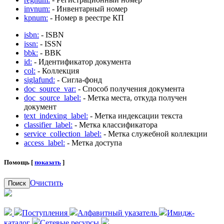
invnum:
- Инвентарный номер
kpnum:
- Номер в реестре КП
isbn:
- ISBN
issn:
- ISSN
bbk:
- BBK
id:
- Идентификатор документа
col:
- Коллекция
siglafund:
- Сигла-фонд
doc_source_var:
- Способ получения документа
doc_source_label:
- Метка места, откуда получен
документ
text_indexing_label:
- Метка индексации текста
classifier_label:
- Метка классификатора
service_collection_label:
- Метка служебной коллекции
access_label:
- Метка доступа
Помощь [
показать
]
Очистить
Поиск
Поступления
Алфавитный указатель
Имидж-
каталог
Сетевые ресурсы