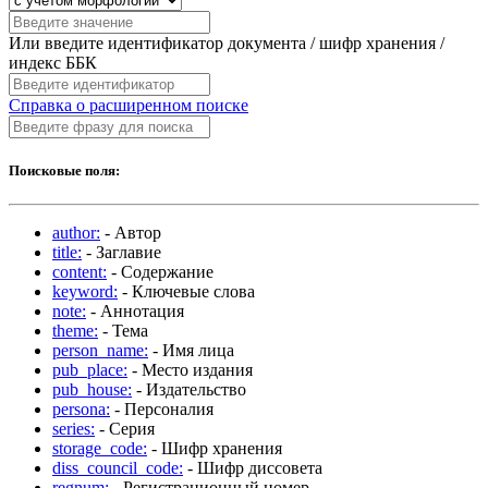
Или введите идентификатор документа / шифр хранения /
индекс ББК
Справка о расширенном поиске
Поисковые поля:
author:
- Автор
title:
- Заглавие
content:
- Содержание
keyword:
- Ключевые слова
note:
- Аннотация
theme:
- Тема
person_name:
- Имя лица
pub_place:
- Место издания
pub_house:
- Издательство
persona:
- Персоналия
series:
- Серия
storage_code:
- Шифр хранения
diss_council_code:
- Шифр диссовета
regnum:
- Регистрационный номер