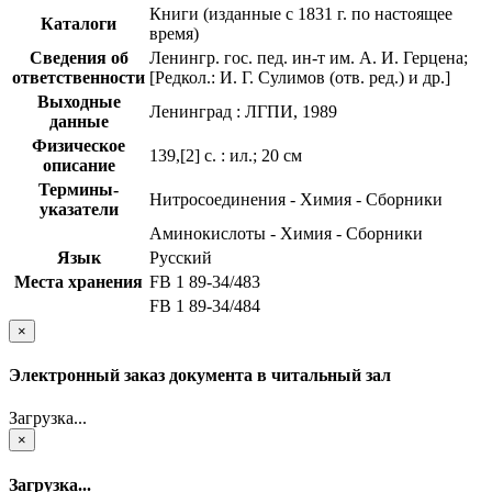
Книги (изданные с 1831 г. по настоящее
Каталоги
время)
Сведения об
Ленингр. гос. пед. ин-т им. А. И. Герцена;
ответственности
[Редкол.: И. Г. Сулимов (отв. ред.) и др.]
Выходные
Ленинград : ЛГПИ, 1989
данные
Физическое
139,[2] с. : ил.; 20 см
описание
Термины-
Нитросоединения - Химия - Сборники
указатели
Аминокислоты - Химия - Сборники
Язык
Русский
Места хранения
FB 1 89-34/483
FB 1 89-34/484
×
Электронный заказ документа в читальный зал
Загрузка...
×
Загрузка...