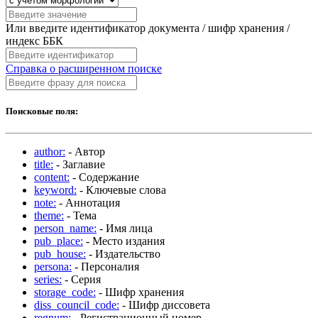
Или введите идентификатор документа / шифр хранения /
индекс ББК
Справка о расширенном поиске
Поисковые поля:
author:
- Автор
title:
- Заглавие
content:
- Содержание
keyword:
- Ключевые слова
note:
- Аннотация
theme:
- Тема
person_name:
- Имя лица
pub_place:
- Место издания
pub_house:
- Издательство
persona:
- Персоналия
series:
- Серия
storage_code:
- Шифр хранения
diss_council_code:
- Шифр диссовета
regnum:
- Регистрационный номер