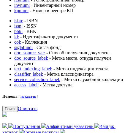
invnum:
- Инвентарный номер
kpnum:
- Номер в реестре КП
isbn:
- ISBN
issn:
- ISSN
bbk:
- BBK
id:
- Идентификатор документа
col:
- Коллекция
siglafund:
- Сигла-фонд
doc_source_var:
- Способ получения документа
doc_source_label:
- Метка места, откуда получен
документ
text_indexing_label:
- Метка индексации текста
classifier_label:
- Метка классификатора
service_collection_label:
- Метка служебной коллекции
access_label:
- Метка доступа
Помощь [
показать
]
Очистить
Поиск
Поступления
Алфавитный указатель
Имидж-
каталог
Сетевые ресурсы