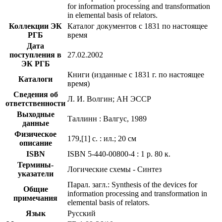
for information processing and transformation
in elemental basis of relators.
Коллекции ЭК
Каталог документов с 1831 по настоящее
РГБ
время
Дата
поступления в
27.02.2002
ЭК РГБ
Книги (изданные с 1831 г. по настоящее
Каталоги
время)
Сведения об
Л. И. Волгин; АН ЭССР
ответственности
Выходные
Таллинн : Валгус, 1989
данные
Физическое
179,[1] с. : ил.; 20 см
описание
ISBN
ISBN 5-440-00800-4 : 1 р. 80 к.
Термины-
Логические схемы - Синтез
указатели
Парал. загл.: Synthesis of the devices for
Общие
information processing and transformation in
примечания
elemental basis of relators.
Язык
Русский