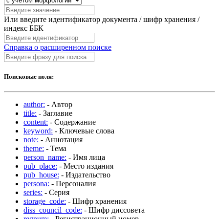
Или введите идентификатор документа / шифр хранения /
индекс ББК
Справка о расширенном поиске
Поисковые поля:
author:
- Автор
title:
- Заглавие
content:
- Содержание
keyword:
- Ключевые слова
note:
- Аннотация
theme:
- Тема
person_name:
- Имя лица
pub_place:
- Место издания
pub_house:
- Издательство
persona:
- Персоналия
series:
- Серия
storage_code:
- Шифр хранения
diss_council_code:
- Шифр диссовета
regnum:
- Регистрационный номер