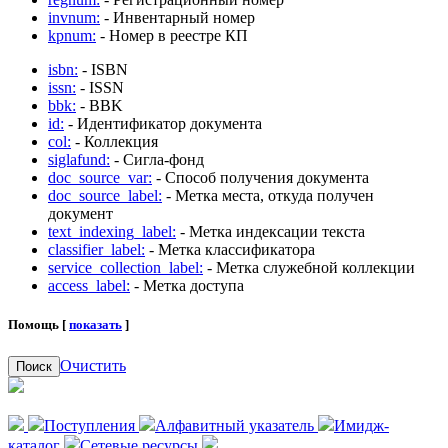
invnum:
- Инвентарный номер
kpnum:
- Номер в реестре КП
isbn:
- ISBN
issn:
- ISSN
bbk:
- BBK
id:
- Идентификатор документа
col:
- Коллекция
siglafund:
- Сигла-фонд
doc_source_var:
- Способ получения документа
doc_source_label:
- Метка места, откуда получен
документ
text_indexing_label:
- Метка индексации текста
classifier_label:
- Метка классификатора
service_collection_label:
- Метка служебной коллекции
access_label:
- Метка доступа
Помощь [
показать
]
Очистить
Поиск
Поступления
Алфавитный указатель
Имидж-
каталог
Сетевые ресурсы