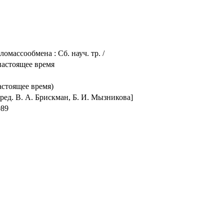
массообмена : Сб. науч. тр. /
настоящее время
астоящее время)
ред. В. А. Брискман, Б. И. Мызникова]
989