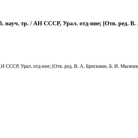
науч. тр. / АН СССР, Урал. отд-ние; [Отв. ред. В.
 СССР, Урал. отд-ние; [Отв. ред. В. А. Брискман, Б. И. Мызникова