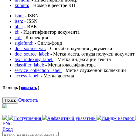
kpnum:
- Номер в реестре КП
isbn:
- ISBN
issn:
- ISSN
bbk:
- BBK
id:
- Идентификатор документа
col:
- Коллекция
siglafund:
- Сигла-фонд
doc_source_var:
- Способ получения документа
doc_source_label:
- Метка места, откуда получен документ
text_indexing_label:
- Метка индексации текста
classifier_label:
- Метка классификатора
service_collection_label:
- Метка служебной коллекции
access_label:
- Метка доступа
Помощь [
показать
]
Очистить
Поиск
Поступления
Алфавитный указатель
Имидж-каталог
ENG
Вход