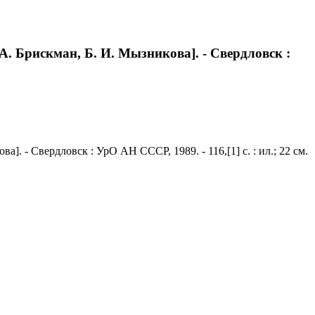
 А. Брискман, Б. И. Мызникова]. - Свердловск :
]. - Свердловск : УрО АН СССР, 1989. - 116,[1] с. : ил.; 22 см.