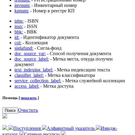
invnum:
- Инвентарный номер
kpnum:
- Номер в реестре КП
isbn:
- ISBN
issn:
- ISSN
bbk:
- BBK
id:
- Идентификатор документа
col:
- Коллекция
siglafund:
- Сигла-фонд
doc_source_var:
- Способ получения документа
doc_source_label:
- Метка места, откуда получен
документ
text_indexing_label:
- Метка индексации текста
classifier_label:
- Метка классификатора
service_collection_label:
- Метка служебной коллекции
access_label:
- Метка доступа
Помощь [
показать
]
Очистить
Поиск
Поступления
Алфавитный указатель
Имидж-
каталог
Сетевые ресурсы