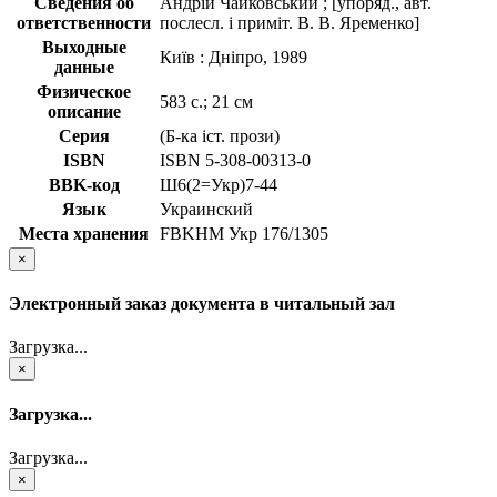
Сведения об
Андрій Чайковський ; [упоряд., авт.
ответственности
послесл. і приміт. В. В. Яременко]
Выходные
Київ : Дніпро, 1989
данные
Физическое
583 с.; 21 см
описание
Серия
(Б-ка іст. прози)
ISBN
ISBN 5-308-00313-0
BBK-код
Ш6(2=Укр)7-44
Язык
Украинский
Места хранения
FBKHM Укр 176/1305
×
Электронный заказ документа в читальный зал
Загрузка...
×
Загрузка...
Загрузка...
×