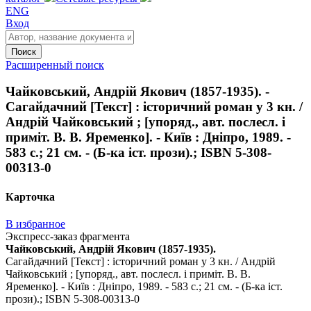
ENG
Вход
Поиск
Расширенный поиск
Чайковський, Андрій Якович (1857-1935). -
Сагайдачний [Текст] : історичний роман у 3 кн. /
Андрій Чайковський ; [упоряд., авт. послесл. і
приміт. В. В. Яременко]. - Київ : Дніпро, 1989. -
583 с.; 21 см. - (Б-ка іст. прози).; ISBN 5-308-
00313-0
Карточка
В избранное
Экспресс-заказ фрагмента
Чайковський, Андрій Якович (1857-1935).
Сагайдачний [Текст] : історичний роман у 3 кн. / Андрій
Чайковський ; [упоряд., авт. послесл. і приміт. В. В.
Яременко]. - Київ : Дніпро, 1989. - 583 с.; 21 см. - (Б-ка іст.
прози).; ISBN 5-308-00313-0