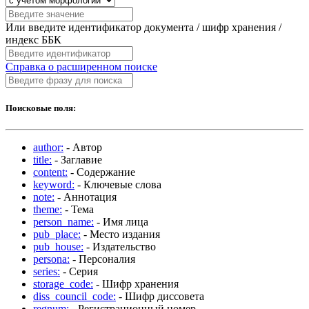
Или введите идентификатор документа / шифр хранения /
индекс ББК
Справка о расширенном поиске
Поисковые поля:
author:
- Автор
title:
- Заглавие
content:
- Содержание
keyword:
- Ключевые слова
note:
- Аннотация
theme:
- Тема
person_name:
- Имя лица
pub_place:
- Место издания
pub_house:
- Издательство
persona:
- Персоналия
series:
- Серия
storage_code:
- Шифр хранения
diss_council_code:
- Шифр диссовета
regnum:
- Регистрационный номер