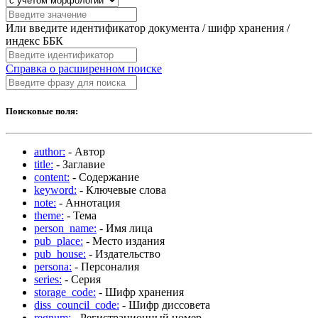
Или введите идентификатор документа / шифр хранения /
индекс ББК
Справка о расширенном поиске
Поисковые поля:
author:
- Автор
title:
- Заглавие
content:
- Содержание
keyword:
- Ключевые слова
note:
- Аннотация
theme:
- Тема
person_name:
- Имя лица
pub_place:
- Место издания
pub_house:
- Издательство
persona:
- Персоналия
series:
- Серия
storage_code:
- Шифр хранения
diss_council_code:
- Шифр диссовета
regnum:
- Регистрационный номер