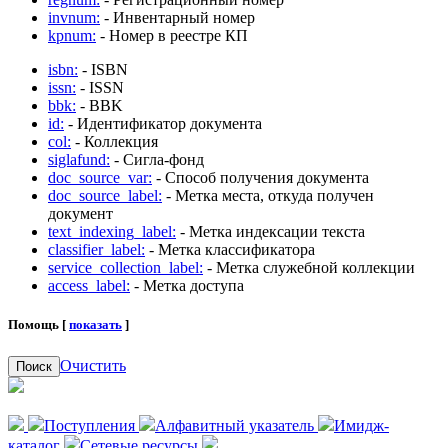
invnum:
- Инвентарный номер
kpnum:
- Номер в реестре КП
isbn:
- ISBN
issn:
- ISSN
bbk:
- BBK
id:
- Идентификатор документа
col:
- Коллекция
siglafund:
- Сигла-фонд
doc_source_var:
- Способ получения документа
doc_source_label:
- Метка места, откуда получен
документ
text_indexing_label:
- Метка индексации текста
classifier_label:
- Метка классификатора
service_collection_label:
- Метка служебной коллекции
access_label:
- Метка доступа
Помощь [
показать
]
Очистить
Поиск
Поступления
Алфавитный указатель
Имидж-
каталог
Сетевые ресурсы