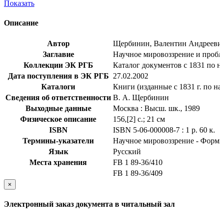
Показать
Описание
Автор
Щербинин, Валентин Андреев
Заглавие
Научное мировоззрение и проб
Коллекции ЭК РГБ
Каталог документов с 1831 по 
Дата поступления в ЭК РГБ
27.02.2002
Каталоги
Книги (изданные с 1831 г. по н
Сведения об ответственности
В. А. Щербинин
Выходные данные
Москва : Высш. шк., 1989
Физическое описание
156,[2] с.; 21 см
ISBN
ISBN 5-06-000008-7 : 1 р. 60 к.
Термины-указатели
Научное мировоззрение - Фор
Язык
Русский
Места хранения
FB 1 89-36/410
FB 1 89-36/409
×
Электронный заказ документа в читальный зал