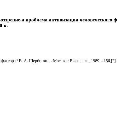
ззрение и проблема активизации человеческого фа
0 к.
тора / В. А. Щербинин. - Москва : Высш. шк., 1989. - 156,[2] с.;