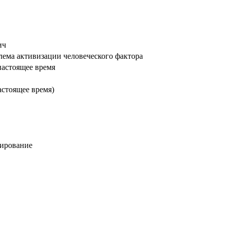
ич
лема активизации человеческого фактора
настоящее время
астоящее время)
мирование