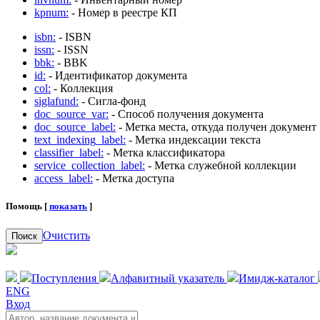
kpnum:
- Номер в реестре КП
isbn:
- ISBN
issn:
- ISSN
bbk:
- BBK
id:
- Идентификатор документа
col:
- Коллекция
siglafund:
- Сигла-фонд
doc_source_var:
- Способ получения документа
doc_source_label:
- Метка места, откуда получен документ
text_indexing_label:
- Метка индексации текста
classifier_label:
- Метка классификатора
service_collection_label:
- Метка служебной коллекции
access_label:
- Метка доступа
Помощь [
показать
]
Очистить
Поиск
Поступления
Алфавитный указатель
Имидж-каталог
ENG
Вход