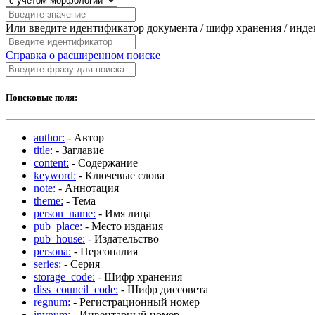
Или введите идентификатор документа / шифр хранения / инд
Справка о расширенном поиске
Поисковые поля:
author:
- Автор
title:
- Заглавие
content:
- Содержание
keyword:
- Ключевые слова
note:
- Аннотация
theme:
- Тема
person_name:
- Имя лица
pub_place:
- Место издания
pub_house:
- Издательство
persona:
- Персоналия
series:
- Серия
storage_code:
- Шифр хранения
diss_council_code:
- Шифр диссовета
regnum:
- Регистрационный номер
invnum:
- Инвентарный номер