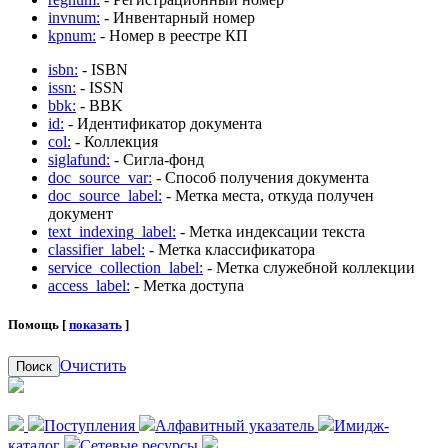
invnum:
- Инвентарный номер
kpnum:
- Номер в реестре КП
isbn:
- ISBN
issn:
- ISSN
bbk:
- BBK
id:
- Идентификатор документа
col:
- Коллекция
siglafund:
- Сигла-фонд
doc_source_var:
- Способ получения документа
doc_source_label:
- Метка места, откуда получен
документ
text_indexing_label:
- Метка индексации текста
classifier_label:
- Метка классификатора
service_collection_label:
- Метка служебной коллекции
access_label:
- Метка доступа
Помощь [
показать
]
Очистить
Поиск
Поступления
Алфавитный указатель
Имидж-
каталог
Сетевые ресурсы