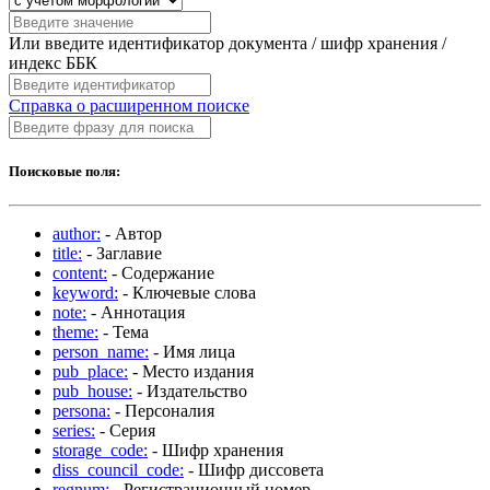
Или введите идентификатор документа / шифр хранения /
индекс ББК
Справка о расширенном поиске
Поисковые поля:
author:
- Автор
title:
- Заглавие
content:
- Содержание
keyword:
- Ключевые слова
note:
- Аннотация
theme:
- Тема
person_name:
- Имя лица
pub_place:
- Место издания
pub_house:
- Издательство
persona:
- Персоналия
series:
- Серия
storage_code:
- Шифр хранения
diss_council_code:
- Шифр диссовета
regnum:
- Регистрационный номер