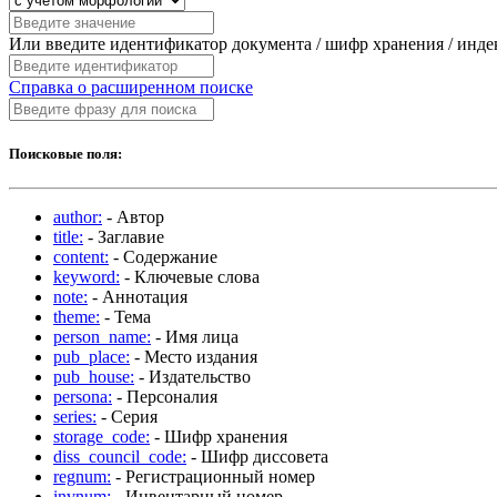
Или введите идентификатор документа / шифр хранения / инд
Справка о расширенном поиске
Поисковые поля:
author:
- Автор
title:
- Заглавие
content:
- Содержание
keyword:
- Ключевые слова
note:
- Аннотация
theme:
- Тема
person_name:
- Имя лица
pub_place:
- Место издания
pub_house:
- Издательство
persona:
- Персоналия
series:
- Серия
storage_code:
- Шифр хранения
diss_council_code:
- Шифр диссовета
regnum:
- Регистрационный номер
invnum:
- Инвентарный номер