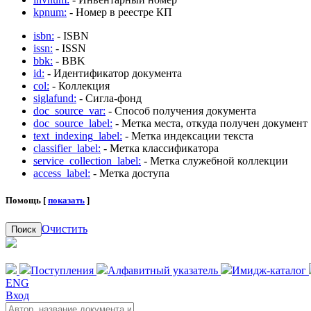
kpnum:
- Номер в реестре КП
isbn:
- ISBN
issn:
- ISSN
bbk:
- BBK
id:
- Идентификатор документа
col:
- Коллекция
siglafund:
- Сигла-фонд
doc_source_var:
- Способ получения документа
doc_source_label:
- Метка места, откуда получен документ
text_indexing_label:
- Метка индексации текста
classifier_label:
- Метка классификатора
service_collection_label:
- Метка служебной коллекции
access_label:
- Метка доступа
Помощь [
показать
]
Очистить
Поиск
Поступления
Алфавитный указатель
Имидж-каталог
ENG
Вход