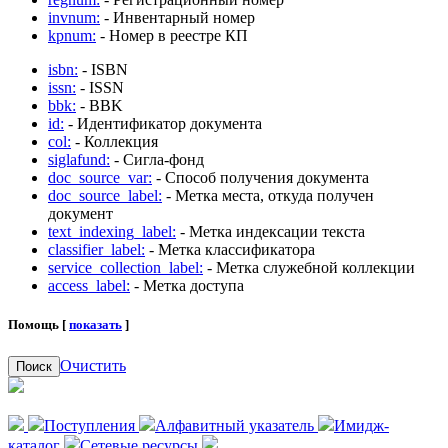
invnum:
- Инвентарный номер
kpnum:
- Номер в реестре КП
isbn:
- ISBN
issn:
- ISSN
bbk:
- BBK
id:
- Идентификатор документа
col:
- Коллекция
siglafund:
- Сигла-фонд
doc_source_var:
- Способ получения документа
doc_source_label:
- Метка места, откуда получен
документ
text_indexing_label:
- Метка индексации текста
classifier_label:
- Метка классификатора
service_collection_label:
- Метка служебной коллекции
access_label:
- Метка доступа
Помощь [
показать
]
Очистить
Поиск
Поступления
Алфавитный указатель
Имидж-
каталог
Сетевые ресурсы