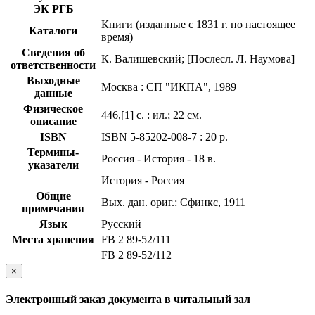
ЭК РГБ
Книги (изданные с 1831 г. по настоящее
Каталоги
время)
Сведения об
К. Валишевский; [Послесл. Л. Наумова]
ответственности
Выходные
Москва : СП "ИКПА", 1989
данные
Физическое
446,[1] с. : ил.; 22 см.
описание
ISBN
ISBN 5-85202-008-7 : 20 р.
Термины-
Россия - История - 18 в.
указатели
История - Россия
Общие
Вых. дан. ориг.: Сфинкс, 1911
примечания
Язык
Русский
Места хранения
FB 2 89-52/111
FB 2 89-52/112
×
Электронный заказ документа в читальный зал