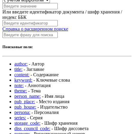
Или введите идентификатор документа / шифр хранения /
индекс ББК
Справка о расширенном поиске
Поисковые поля:
author:
- Автор
title:
- Заглавие
content:
- Содержание
keyword:
- Ключевые слова
note:
- Аннотация
theme:
- Тема
person_name:
- Имя лица
pub_place:
- Место издания
pub_house:
- Издательство
persona:
- Персоналия
series:
- Серия
storage_code:
- Шифр хранения
diss_council_code:
- Шифр диссовета
regnum:
- Регистрационный номер