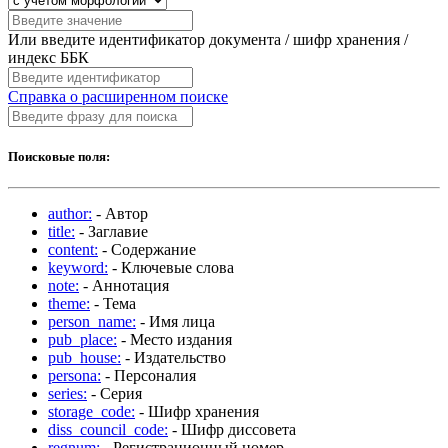
Или введите идентификатор документа / шифр хранения /
индекс ББК
Справка о расширенном поиске
Поисковые поля:
author:
- Автор
title:
- Заглавие
content:
- Содержание
keyword:
- Ключевые слова
note:
- Аннотация
theme:
- Тема
person_name:
- Имя лица
pub_place:
- Место издания
pub_house:
- Издательство
persona:
- Персоналия
series:
- Серия
storage_code:
- Шифр хранения
diss_council_code:
- Шифр диссовета
regnum:
- Регистрационный номер