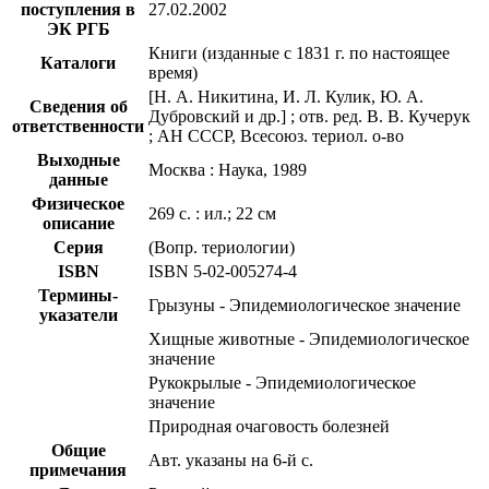
поступления в
27.02.2002
ЭК РГБ
Книги (изданные с 1831 г. по настоящее
Каталоги
время)
[Н. А. Никитина, И. Л. Кулик, Ю. А.
Сведения об
Дубровский и др.] ; отв. ред. В. В. Кучерук
ответственности
; АН СССР, Всесоюз. териол. о-во
Выходные
Москва : Наука, 1989
данные
Физическое
269 с. : ил.; 22 см
описание
Серия
(Вопр. териологии)
ISBN
ISBN 5-02-005274-4
Термины-
Грызуны - Эпидемиологическое значение
указатели
Хищные животные - Эпидемиологическое
значение
Рукокрылые - Эпидемиологическое
значение
Природная очаговость болезней
Общие
Авт. указаны на 6-й с.
примечания