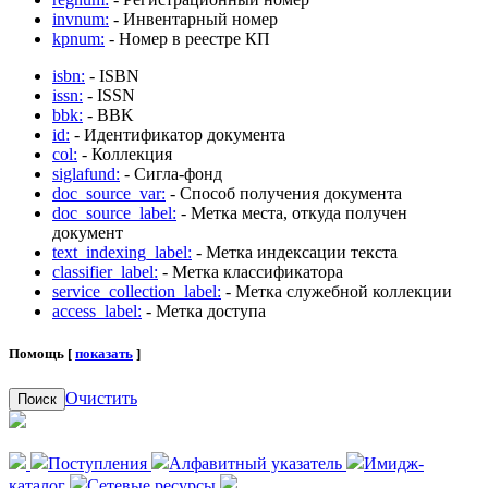
invnum:
- Инвентарный номер
kpnum:
- Номер в реестре КП
isbn:
- ISBN
issn:
- ISSN
bbk:
- BBK
id:
- Идентификатор документа
col:
- Коллекция
siglafund:
- Сигла-фонд
doc_source_var:
- Способ получения документа
doc_source_label:
- Метка места, откуда получен
документ
text_indexing_label:
- Метка индексации текста
classifier_label:
- Метка классификатора
service_collection_label:
- Метка служебной коллекции
access_label:
- Метка доступа
Помощь [
показать
]
Очистить
Поиск
Поступления
Алфавитный указатель
Имидж-
каталог
Сетевые ресурсы