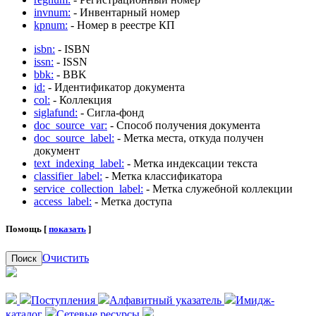
invnum:
- Инвентарный номер
kpnum:
- Номер в реестре КП
isbn:
- ISBN
issn:
- ISSN
bbk:
- BBK
id:
- Идентификатор документа
col:
- Коллекция
siglafund:
- Сигла-фонд
doc_source_var:
- Способ получения документа
doc_source_label:
- Метка места, откуда получен
документ
text_indexing_label:
- Метка индексации текста
classifier_label:
- Метка классификатора
service_collection_label:
- Метка служебной коллекции
access_label:
- Метка доступа
Помощь [
показать
]
Очистить
Поиск
Поступления
Алфавитный указатель
Имидж-
каталог
Сетевые ресурсы