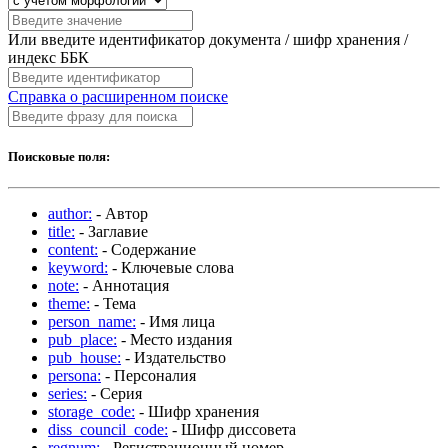
Или введите идентификатор документа / шифр хранения /
индекс ББК
Справка о расширенном поиске
Поисковые поля:
author:
- Автор
title:
- Заглавие
content:
- Содержание
keyword:
- Ключевые слова
note:
- Аннотация
theme:
- Тема
person_name:
- Имя лица
pub_place:
- Место издания
pub_house:
- Издательство
persona:
- Персоналия
series:
- Серия
storage_code:
- Шифр хранения
diss_council_code:
- Шифр диссовета
regnum:
- Регистрационный номер