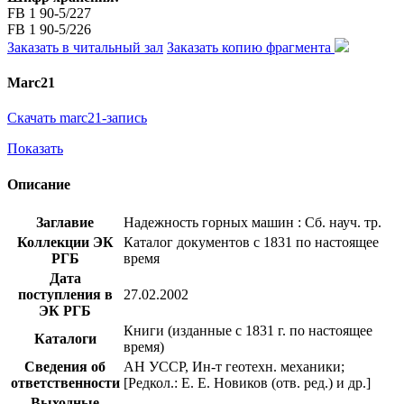
FB 1 90-5/227
FB 1 90-5/226
Заказать в читальный зал
Заказать копию фрагмента
Marc21
Скачать marc21-запись
Показать
Описание
Заглавие
Надежность горных машин : Сб. науч. тр.
Коллекции ЭК
Каталог документов с 1831 по настоящее
РГБ
время
Дата
поступления в
27.02.2002
ЭК РГБ
Книги (изданные с 1831 г. по настоящее
Каталоги
время)
Сведения об
АН УССР, Ин-т геотехн. механики;
ответственности
[Редкол.: Е. Е. Новиков (отв. ред.) и др.]
Выходные