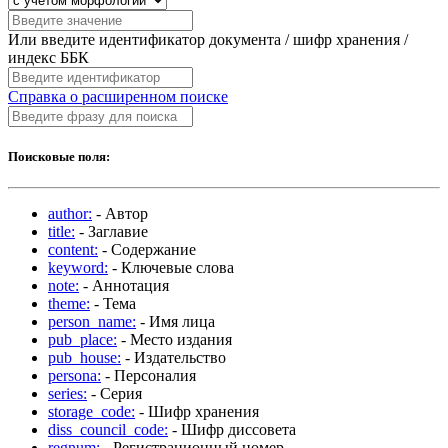
Или введите идентификатор документа / шифр хранения /
индекс ББК
Справка о расширенном поиске
Поисковые поля:
author:
- Автор
title:
- Заглавие
content:
- Содержание
keyword:
- Ключевые слова
note:
- Аннотация
theme:
- Тема
person_name:
- Имя лица
pub_place:
- Место издания
pub_house:
- Издательство
persona:
- Персоналия
series:
- Серия
storage_code:
- Шифр хранения
diss_council_code:
- Шифр диссовета
regnum:
- Регистрационный номер