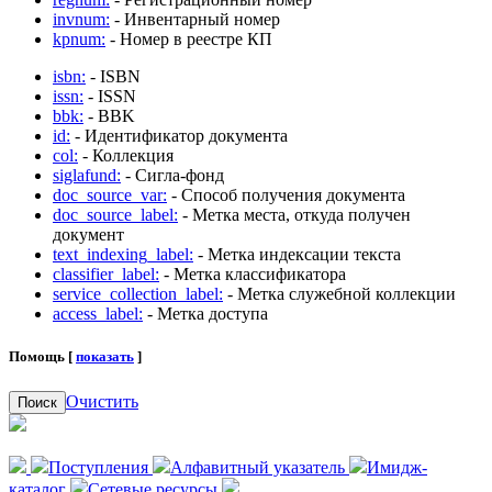
invnum:
- Инвентарный номер
kpnum:
- Номер в реестре КП
isbn:
- ISBN
issn:
- ISSN
bbk:
- BBK
id:
- Идентификатор документа
col:
- Коллекция
siglafund:
- Сигла-фонд
doc_source_var:
- Способ получения документа
doc_source_label:
- Метка места, откуда получен
документ
text_indexing_label:
- Метка индексации текста
classifier_label:
- Метка классификатора
service_collection_label:
- Метка служебной коллекции
access_label:
- Метка доступа
Помощь [
показать
]
Очистить
Поиск
Поступления
Алфавитный указатель
Имидж-
каталог
Сетевые ресурсы