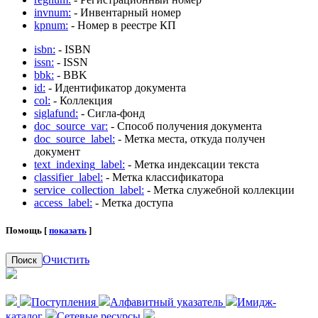
invnum:
- Инвентарный номер
kpnum:
- Номер в реестре КП
isbn:
- ISBN
issn:
- ISSN
bbk:
- BBK
id:
- Идентификатор документа
col:
- Коллекция
siglafund:
- Сигла-фонд
doc_source_var:
- Способ получения документа
doc_source_label:
- Метка места, откуда получен
документ
text_indexing_label:
- Метка индексации текста
classifier_label:
- Метка классификатора
service_collection_label:
- Метка служебной коллекции
access_label:
- Метка доступа
Помощь [
показать
]
Очистить
Поиск
Поступления
Алфавитный указатель
Имидж-
каталог
Сетевые ресурсы