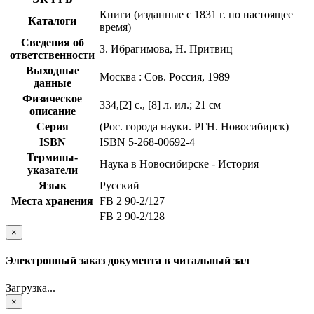
Книги (изданные с 1831 г. по настоящее
Каталоги
время)
Сведения об
З. Ибрагимова, Н. Притвиц
ответственности
Выходные
Москва : Сов. Россия, 1989
данные
Физическое
334,[2] с., [8] л. ил.; 21 см
описание
Серия
(Рос. города науки. РГН. Новосибирск)
ISBN
ISBN 5-268-00692-4
Термины-
Наука в Новосибирске - История
указатели
Язык
Русский
Места хранения
FB 2 90-2/127
FB 2 90-2/128
×
Электронный заказ документа в читальный зал
Загрузка...
×