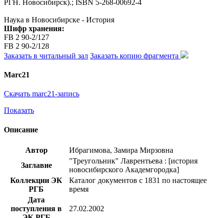
РГН. Новосибирск).; ISBN 5-268-00692-4
Наука в Новосибирске - История
Шифр хранения:
FB 2 90-2/127
FB 2 90-2/128
Заказать в читальный зал
Заказать копию фрагмента
Marc21
Скачать marc21-запись
Показать
Описание
Автор
Ибрагимова, Замира Мирзовна
"Треугольник" Лаврентьева : [история
Заглавие
новосибирского Академгородка]
Коллекции ЭК
Каталог документов с 1831 по настоящее
РГБ
время
Дата
поступления в
27.02.2002
ЭК РГБ