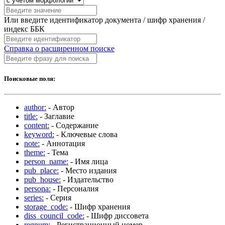
Или введите идентификатор документа / шифр хранения /
индекс ББК
Справка о расширенном поиске
Поисковые поля:
author:
- Автор
title:
- Заглавие
content:
- Содержание
keyword:
- Ключевые слова
note:
- Аннотация
theme:
- Тема
person_name:
- Имя лица
pub_place:
- Место издания
pub_house:
- Издательство
persona:
- Персоналия
series:
- Серия
storage_code:
- Шифр хранения
diss_council_code:
- Шифр диссовета
regnum:
- Регистрационный номер