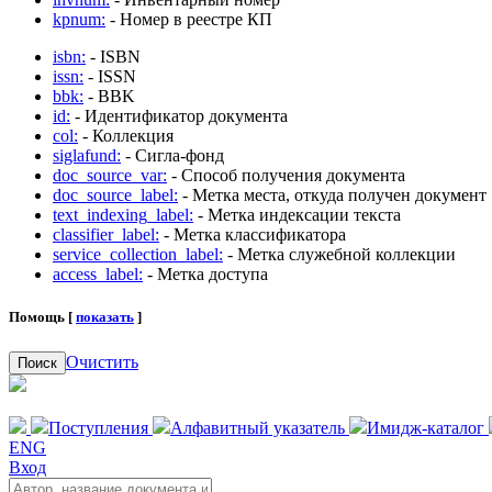
kpnum:
- Номер в реестре КП
isbn:
- ISBN
issn:
- ISSN
bbk:
- BBK
id:
- Идентификатор документа
col:
- Коллекция
siglafund:
- Сигла-фонд
doc_source_var:
- Способ получения документа
doc_source_label:
- Метка места, откуда получен документ
text_indexing_label:
- Метка индексации текста
classifier_label:
- Метка классификатора
service_collection_label:
- Метка служебной коллекции
access_label:
- Метка доступа
Помощь [
показать
]
Очистить
Поиск
Поступления
Алфавитный указатель
Имидж-каталог
ENG
Вход