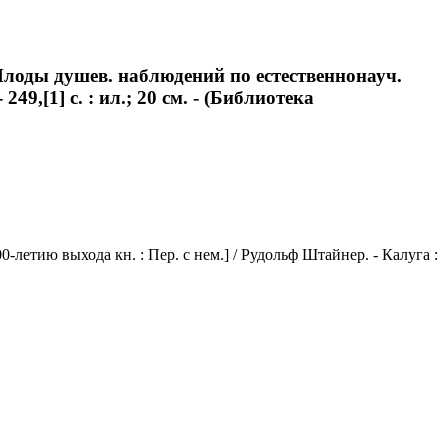
Плоды душев. наблюдений по естественнонауч.
49,[1] с. : ил.; 20 см. - (Библиотека
летию выхода кн. : Пер. с нем.] / Рудольф Штайнер. - Калуга :