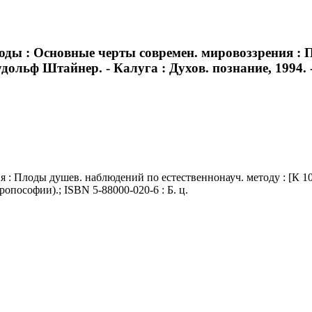
боды : Основные черты современ. мировоззрения : 
удольф Штайнер. - Калуга : Духов. познание, 1994. - 2
 Плоды душев. наблюдений по естественнонауч. методу : [К 100-
нтропософии).; ISBN 5-88000-020-6 : Б. ц.