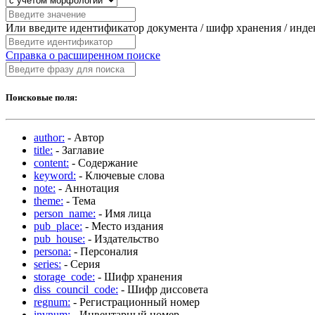
Или введите идентификатор документа / шифр хранения / инд
Справка о расширенном поиске
Поисковые поля:
author:
- Автор
title:
- Заглавие
content:
- Содержание
keyword:
- Ключевые слова
note:
- Аннотация
theme:
- Тема
person_name:
- Имя лица
pub_place:
- Место издания
pub_house:
- Издательство
persona:
- Персоналия
series:
- Серия
storage_code:
- Шифр хранения
diss_council_code:
- Шифр диссовета
regnum:
- Регистрационный номер
invnum:
- Инвентарный номер