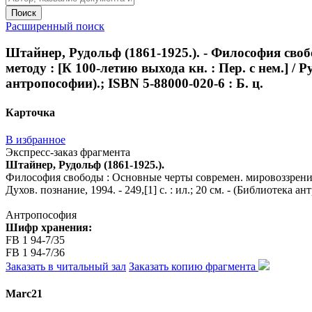
Поиск
Расширенный поиск
Штайнер, Рудольф (1861-1925.). - Философия сво
методу : [К 100-летию выхода кн. : Пер. с нем.] / Р
антропософии).; ISBN 5-88000-020-6 : Б. ц.
Карточка
В избранное
Экспресс-заказ фрагмента
Штайнер, Рудольф (1861-1925.).
Философия свободы : Основные черты современ. мировоззрения :
Духов. познание, 1994. - 249,[1] с. : ил.; 20 см. - (Библиотека а
Антропософия
Шифр хранения:
FB 1 94-7/35
FB 1 94-7/36
Заказать в читальный зал
Заказать копию фрагмента
Marc21