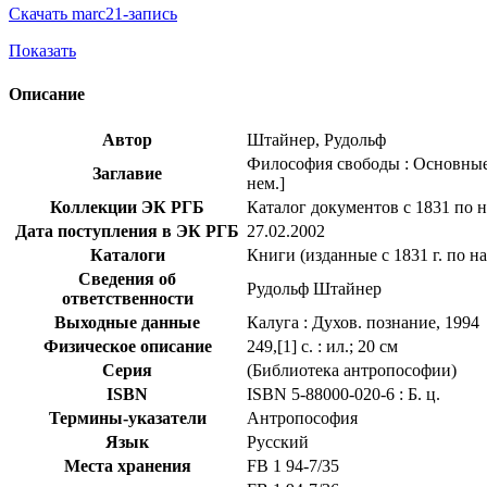
Скачать marc21-запись
Показать
Описание
Автор
Штайнер, Рудольф
Философия свободы : Основные 
Заглавие
нем.]
Коллекции ЭК РГБ
Каталог документов с 1831 по 
Дата поступления в ЭК РГБ
27.02.2002
Каталоги
Книги (изданные с 1831 г. по н
Сведения об
Рудольф Штайнер
ответственности
Выходные данные
Калуга : Духов. познание, 1994
Физическое описание
249,[1] с. : ил.; 20 см
Серия
(Библиотека антропософии)
ISBN
ISBN 5-88000-020-6 : Б. ц.
Термины-указатели
Антропософия
Язык
Русский
Места хранения
FB 1 94-7/35