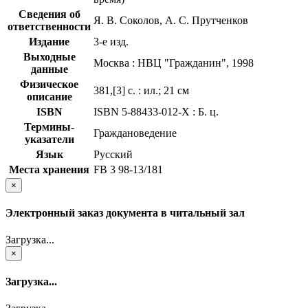
Сведения об
Я. В. Соколов, А. С. Прутченков
ответственности
Издание
3-е изд.
Выходные
Москва : НВЦ "Гражданин", 1998
данные
Физическое
381,[3] с. : ил.; 21 см
описание
ISBN
ISBN 5-88433-012-X : Б. ц.
Термины-
Граждановедение
указатели
Язык
Русский
Места хранения
FB 3 98-13/181
×
Электронный заказ документа в читальный зал
Загрузка...
×
Загрузка...