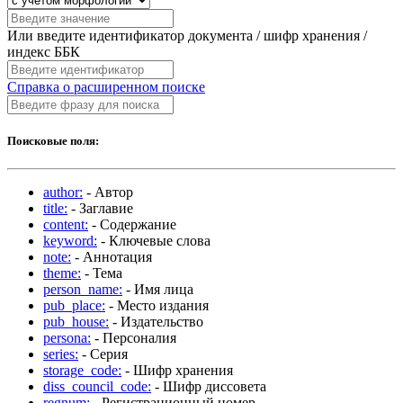
Или введите идентификатор документа / шифр хранения /
индекс ББК
Справка о расширенном поиске
Поисковые поля:
author:
- Автор
title:
- Заглавие
content:
- Содержание
keyword:
- Ключевые слова
note:
- Аннотация
theme:
- Тема
person_name:
- Имя лица
pub_place:
- Место издания
pub_house:
- Издательство
persona:
- Персоналия
series:
- Серия
storage_code:
- Шифр хранения
diss_council_code:
- Шифр диссовета
regnum:
- Регистрационный номер