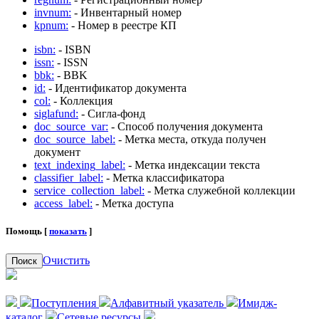
invnum:
- Инвентарный номер
kpnum:
- Номер в реестре КП
isbn:
- ISBN
issn:
- ISSN
bbk:
- BBK
id:
- Идентификатор документа
col:
- Коллекция
siglafund:
- Сигла-фонд
doc_source_var:
- Способ получения документа
doc_source_label:
- Метка места, откуда получен
документ
text_indexing_label:
- Метка индексации текста
classifier_label:
- Метка классификатора
service_collection_label:
- Метка служебной коллекции
access_label:
- Метка доступа
Помощь [
показать
]
Очистить
Поиск
Поступления
Алфавитный указатель
Имидж-
каталог
Сетевые ресурсы