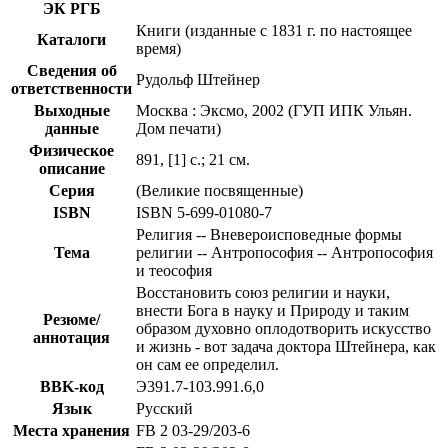
ЭК РГБ
Книги (изданные с 1831 г. по настоящее
Каталоги
время)
Сведения об
Рудольф Штейнер
ответственности
Выходные
Москва : Эксмо, 2002 (ГУП ИПК Ульян.
данные
Дом печати)
Физическое
891, [1] с.; 21 см.
описание
Серия
(Великие посвященные)
ISBN
ISBN 5-699-01080-7
Религия -- Вневероисповедные формы
Тема
религии -- Антропософия -- Антропософия
и теософия
Восстановить союз религии и науки,
внести Бога в науку и Природу и таким
Резюме/
образом духовно оплодотворить искусство
аннотация
и жизнь - вот задача доктора Штейнера, как
он сам ее определил.
BBK-код
Э391.7-103.991.6,0
Язык
Русский
Места хранения
FB 2 03-29/203-6