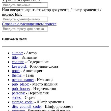
Или введите идентификатор документа / шифр хранения /
индекс ББК
Справка о расширенном поиске
Поисковые поля:
author:
- Автор
title:
- Заглавие
content:
- Содержание
keyword:
- Ключевые слова
note:
- Аннотация
theme:
- Тема
person_name:
- Имя лица
pub_place:
- Место издания
pub_house:
- Издательство
persona:
- Персоналия
series:
- Серия
storage_code:
- Шифр хранения
diss_council_code:
- Шифр диссовета
regnum:
- Регистрационный номер