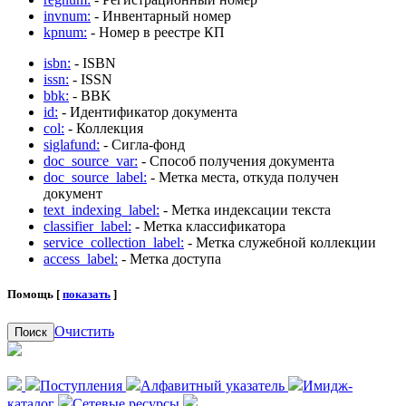
invnum:
- Инвентарный номер
kpnum:
- Номер в реестре КП
isbn:
- ISBN
issn:
- ISSN
bbk:
- BBK
id:
- Идентификатор документа
col:
- Коллекция
siglafund:
- Сигла-фонд
doc_source_var:
- Способ получения документа
doc_source_label:
- Метка места, откуда получен
документ
text_indexing_label:
- Метка индексации текста
classifier_label:
- Метка классификатора
service_collection_label:
- Метка служебной коллекции
access_label:
- Метка доступа
Помощь [
показать
]
Очистить
Поиск
Поступления
Алфавитный указатель
Имидж-
каталог
Сетевые ресурсы