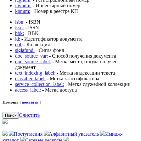
invnum:
- Инвентарный номер
kpnum:
- Номер в реестре КП
isbn:
- ISBN
issn:
- ISSN
bbk:
- BBK
id:
- Идентификатор документа
col:
- Коллекция
siglafund:
- Сигла-фонд
doc_source_var:
- Способ получения документа
doc_source_label:
- Метка места, откуда получен
документ
text_indexing_label:
- Метка индексации текста
classifier_label:
- Метка классификатора
service_collection_label:
- Метка служебной коллекции
access_label:
- Метка доступа
Помощь [
показать
]
Очистить
Поиск
Поступления
Алфавитный указатель
Имидж-
каталог
Сетевые ресурсы