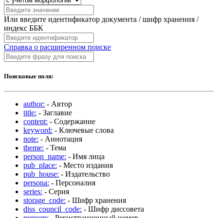
Или введите идентификатор документа / шифр хранения /
индекс ББК
Справка о расширенном поиске
Поисковые поля:
author:
- Автор
title:
- Заглавие
content:
- Содержание
keyword:
- Ключевые слова
note:
- Аннотация
theme:
- Тема
person_name:
- Имя лица
pub_place:
- Место издания
pub_house:
- Издательство
persona:
- Персоналия
series:
- Серия
storage_code:
- Шифр хранения
diss_council_code:
- Шифр диссовета
regnum:
- Регистрационный номер