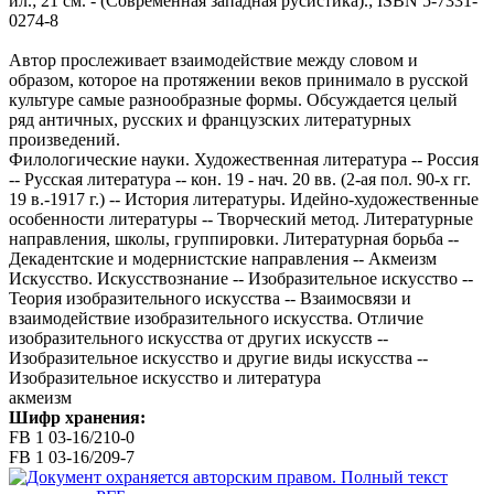
ил.; 21 см. - (Современная западная русистика).; ISBN 5-7331-
0274-8
Автор прослеживает взаимодействие между словом и
образом, которое на протяжении веков принимало в русской
культуре самые разнообразные формы. Обсуждается целый
ряд античных, русских и французских литературных
произведений.
Филологические науки. Художественная литература -- Россия
-- Русская литература -- кон. 19 - нач. 20 вв. (2-ая пол. 90-х гг.
19 в.-1917 г.) -- История литературы. Идейно-художественные
особенности литературы -- Творческий метод. Литературные
направления, школы, группировки. Литературная борьба --
Декадентские и модернистские направления -- Акмеизм
Искусство. Искусствознание -- Изобразительное искусство --
Теория изобразительного искусства -- Взаимосвязи и
взаимодействие изобразительного искусства. Отличие
изобразительного искусства от других искусств --
Изобразительное искусство и другие виды искусства --
Изобразительное искусство и литература
акмеизм
Шифр хранения:
FB 1 03-16/210-0
FB 1 03-16/209-7