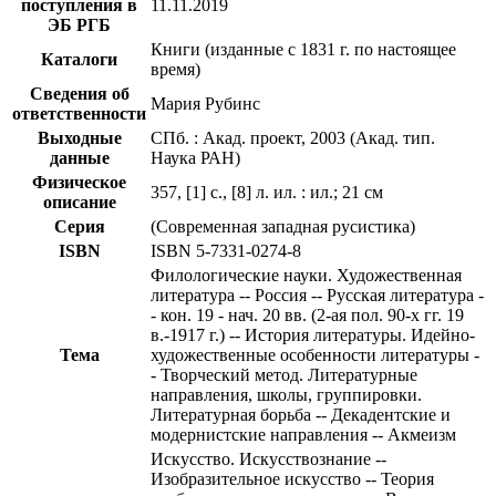
поступления в
11.11.2019
ЭБ РГБ
Книги (изданные с 1831 г. по настоящее
Каталоги
время)
Сведения об
Мария Рубинс
ответственности
Выходные
СПб. : Акад. проект, 2003 (Акад. тип.
данные
Наука РАН)
Физическое
357, [1] с., [8] л. ил. : ил.; 21 см
описание
Серия
(Современная западная русистика)
ISBN
ISBN 5-7331-0274-8
Филологические науки. Художественная
литература -- Россия -- Русская литература -
- кон. 19 - нач. 20 вв. (2-ая пол. 90-х гг. 19
в.-1917 г.) -- История литературы. Идейно-
Тема
художественные особенности литературы -
- Творческий метод. Литературные
направления, школы, группировки.
Литературная борьба -- Декадентские и
модернистские направления -- Акмеизм
Искусство. Искусствознание --
Изобразительное искусство -- Теория