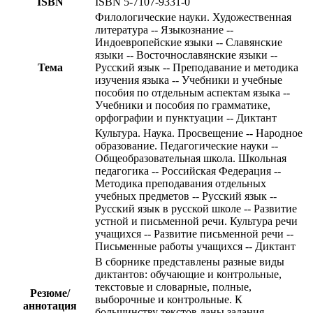
ISBN
ISBN 5-7107-9331-0
Филологические науки. Художественная
литература -- Языкознание --
Индоевропейские языки -- Славянские
языки -- Восточнославянские языки --
Тема
Русский язык -- Преподавание и методика
изучения языка -- Учебники и учебные
пособия по отдельным аспектам языка --
Учебники и пособия по грамматике,
орфографии и пунктуации -- Диктант
Культура. Наука. Просвещение -- Народное
образование. Педагогические науки --
Общеобразовательная школа. Школьная
педагогика -- Российская Федерация --
Методика преподавания отдельных
учебных предметов -- Русский язык --
Русский язык в русской школе -- Развитие
устной и письменной речи. Культура речи
учащихся -- Развитие письменной речи --
Письменные работы учащихся -- Диктант
В сборнике представлены разные виды
диктантов: обучающие и контрольные,
текстовые и словарные, полные,
Резюме/
выборочные и контрольные. К
аннотация
большинству текстов даны задания