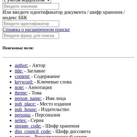
Или введите идентификатор документа / шифр хранения /
индекс ББК
Справка о расширенном поиске
Поисковые поля:
author:
- Автор
title:
- Заглавие
content:
- Содержание
keyword:
- Ключевые слова
note:
- Аннотация
theme:
- Тема
person_name:
- Имя лица
pub_place:
- Место издания
pub_house:
- Издательство
persona:
- Персоналия
series:
- Серия
storage_code:
- Шифр хранения
diss_council_code:
- Шифр диссовета
regnum:
- Регистрационный номер