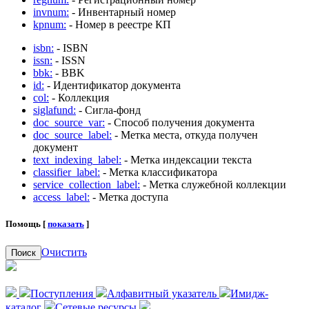
invnum:
- Инвентарный номер
kpnum:
- Номер в реестре КП
isbn:
- ISBN
issn:
- ISSN
bbk:
- BBK
id:
- Идентификатор документа
col:
- Коллекция
siglafund:
- Сигла-фонд
doc_source_var:
- Способ получения документа
doc_source_label:
- Метка места, откуда получен
документ
text_indexing_label:
- Метка индексации текста
classifier_label:
- Метка классификатора
service_collection_label:
- Метка служебной коллекции
access_label:
- Метка доступа
Помощь [
показать
]
Очистить
Поиск
Поступления
Алфавитный указатель
Имидж-
каталог
Сетевые ресурсы