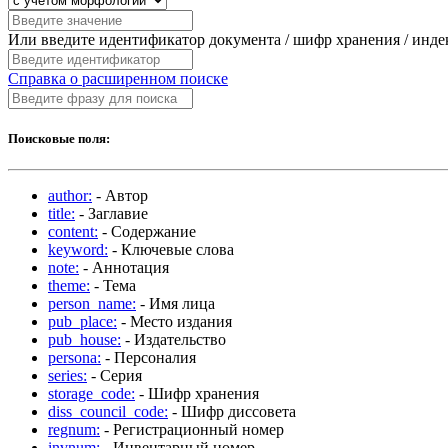
Или введите идентификатор документа / шифр хранения / инд
Справка о расширенном поиске
Поисковые поля:
author:
- Автор
title:
- Заглавие
content:
- Содержание
keyword:
- Ключевые слова
note:
- Аннотация
theme:
- Тема
person_name:
- Имя лица
pub_place:
- Место издания
pub_house:
- Издательство
persona:
- Персоналия
series:
- Серия
storage_code:
- Шифр хранения
diss_council_code:
- Шифр диссовета
regnum:
- Регистрационный номер
invnum:
- Инвентарный номер