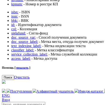
kpnum:
- Номер в реестре КП
isbn:
- ISBN
issn:
- ISSN
bbk:
- BBK
id:
- Идентификатор документа
col:
- Коллекция
siglafund:
- Сигла-фонд
doc_source_var:
- Способ получения документа
doc_source_label:
- Метка места, откуда получен документ
text_indexing_label:
- Метка индексации текста
classifier_label:
- Метка классификатора
service_collection_label:
- Метка служебной коллекции
access_label:
- Метка доступа
Помощь [
показать
]
Очистить
Поиск
Поступления
Алфавитный указатель
Имидж-каталог
ENG
Вход