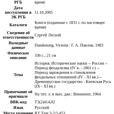
РГБ
время
Дата
поступления в
11.10.2005
ЭК РГБ
Книги (изданные с 1831 г. по настоящее
Каталоги
время)
Сведения об
Сергей Лесной
ответственности
Выходные
Dandenong, Victoria : Г. А. Павлов, 1983
данные
Физическое
336 с.; 21 см
описание
История. Исторические науки -- Россия --
Период феодализма (IV в. - 1861 г.) --
Период зарождения и становления
Тема
феодальных отношений (IV - XI вв.) --
Древнерусское государство - Киевская Русь
(IX - XI вв.)
Примечание об
На тит. л. в вых. дан.: Виннипег, 1964
оригинале
BBK-код
Т3(2)414,02
Язык
Русский
Места хранения
RZ Тим 3-2/2-453