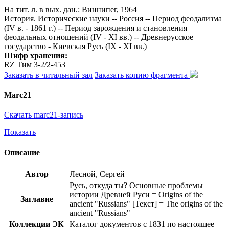
На тит. л. в вых. дан.: Виннипег, 1964
История. Исторические науки -- Россия -- Период феодализма
(IV в. - 1861 г.) -- Период зарождения и становления
феодальных отношений (IV - XI вв.) -- Древнерусское
государство - Киевская Русь (IX - XI вв.)
Шифр хранения:
RZ Тим 3-2/2-453
Заказать в читальный зал
Заказать копию фрагмента
Marc21
Скачать marc21-запись
Показать
Описание
Автор
Лесной, Сергей
Русь, откуда ты? Основные проблемы
истории Древней Руси = Origins of the
Заглавие
ancient "Russians" [Текст] = The origins of the
ancient "Russians"
Коллекции ЭК
Каталог документов с 1831 по настоящее