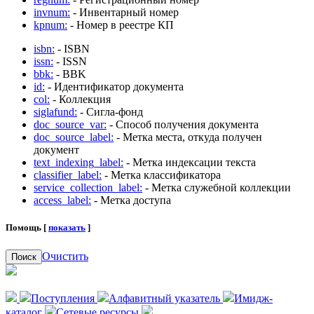
invnum:
- Инвентарный номер
kpnum:
- Номер в реестре КП
isbn:
- ISBN
issn:
- ISSN
bbk:
- BBK
id:
- Идентификатор документа
col:
- Коллекция
siglafund:
- Сигла-фонд
doc_source_var:
- Способ получения документа
doc_source_label:
- Метка места, откуда получен
документ
text_indexing_label:
- Метка индексации текста
classifier_label:
- Метка классификатора
service_collection_label:
- Метка служебной коллекции
access_label:
- Метка доступа
Помощь [
показать
]
Очистить
Поиск
Поступления
Алфавитный указатель
Имидж-
каталог
Сетевые ресурсы