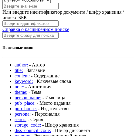
Или введите идентификатор документа / шифр хранения /
индекс ББК
Справка о расширенном поиске
Поисковые поля:
author:
- Автор
title:
- Заглавие
content:
- Содержание
keyword:
- Ключевые слова
note:
- Аннотация
theme:
- Тема
person_name:
- Имя лица
pub_place:
- Место издания
pub_house:
- Издательство
persona:
- Персоналия
series:
- Серия
storage_code:
- Шифр хранения
diss_council_code:
- Шифр диссовета
regnum:
- Регистрационный номер