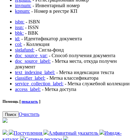
invnum:
- Инвентарный номер
kpnum:
- Номер в реестре КП
isbn:
- ISBN
issn:
- ISSN
bbk:
- BBK
id:
- Идентификатор документа
col:
- Коллекция
siglafund:
- Сигла-фонд
doc_source_var:
- Способ получения документа
doc_source_label:
- Метка места, откуда получен
документ
text_indexing_label:
- Метка индексации текста
classifier_label:
- Метка классификатора
service_collection_label:
- Метка служебной коллекции
access_label:
- Метка доступа
Помощь [
показать
]
Очистить
Поиск
Поступления
Алфавитный указатель
Имидж-
каталог
Сетевые ресурсы