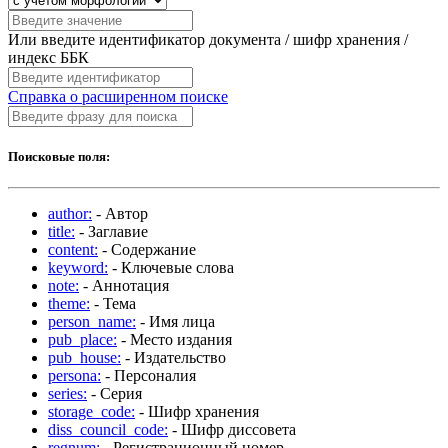
Или введите идентификатор документа / шифр хранения /
индекс ББК
Справка о расширенном поиске
Поисковые поля:
author:
- Автор
title:
- Заглавие
content:
- Содержание
keyword:
- Ключевые слова
note:
- Аннотация
theme:
- Тема
person_name:
- Имя лица
pub_place:
- Место издания
pub_house:
- Издательство
persona:
- Персоналия
series:
- Серия
storage_code:
- Шифр хранения
diss_council_code:
- Шифр диссовета
regnum:
- Регистрационный номер