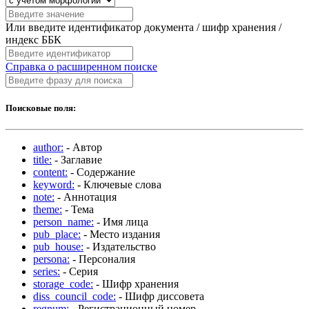
Или введите идентификатор документа / шифр хранения /
индекс ББК
Справка о расширенном поиске
Поисковые поля:
author:
- Автор
title:
- Заглавие
content:
- Содержание
keyword:
- Ключевые слова
note:
- Аннотация
theme:
- Тема
person_name:
- Имя лица
pub_place:
- Место издания
pub_house:
- Издательство
persona:
- Персоналия
series:
- Серия
storage_code:
- Шифр хранения
diss_council_code:
- Шифр диссовета
regnum:
- Регистрационный номер