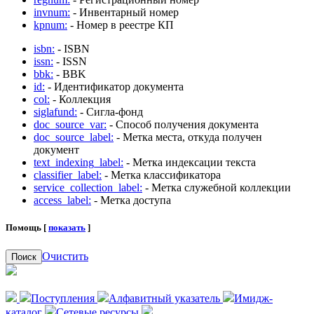
invnum:
- Инвентарный номер
kpnum:
- Номер в реестре КП
isbn:
- ISBN
issn:
- ISSN
bbk:
- BBK
id:
- Идентификатор документа
col:
- Коллекция
siglafund:
- Сигла-фонд
doc_source_var:
- Способ получения документа
doc_source_label:
- Метка места, откуда получен
документ
text_indexing_label:
- Метка индексации текста
classifier_label:
- Метка классификатора
service_collection_label:
- Метка служебной коллекции
access_label:
- Метка доступа
Помощь [
показать
]
Очистить
Поиск
Поступления
Алфавитный указатель
Имидж-
каталог
Сетевые ресурсы