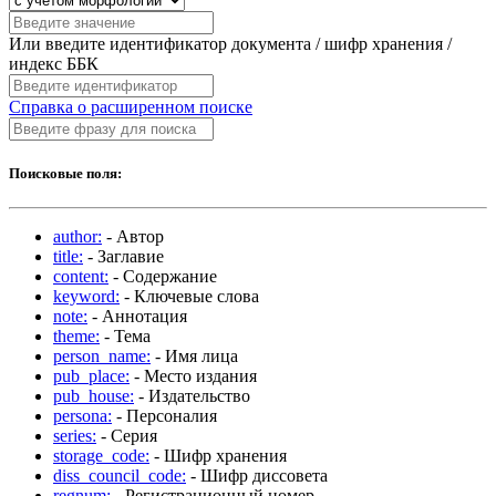
Или введите идентификатор документа / шифр хранения /
индекс ББК
Справка о расширенном поиске
Поисковые поля:
author:
- Автор
title:
- Заглавие
content:
- Содержание
keyword:
- Ключевые слова
note:
- Аннотация
theme:
- Тема
person_name:
- Имя лица
pub_place:
- Место издания
pub_house:
- Издательство
persona:
- Персоналия
series:
- Серия
storage_code:
- Шифр хранения
diss_council_code:
- Шифр диссовета
regnum:
- Регистрационный номер