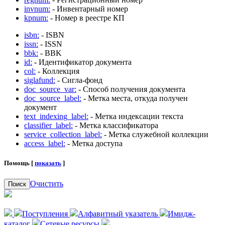
invnum:
- Инвентарный номер
kpnum:
- Номер в реестре КП
isbn:
- ISBN
issn:
- ISSN
bbk:
- BBK
id:
- Идентификатор документа
col:
- Коллекция
siglafund:
- Сигла-фонд
doc_source_var:
- Способ получения документа
doc_source_label:
- Метка места, откуда получен
документ
text_indexing_label:
- Метка индексации текста
classifier_label:
- Метка классификатора
service_collection_label:
- Метка служебной коллекции
access_label:
- Метка доступа
Помощь [
показать
]
Очистить
Поиск
Поступления
Алфавитный указатель
Имидж-
каталог
Сетевые ресурсы