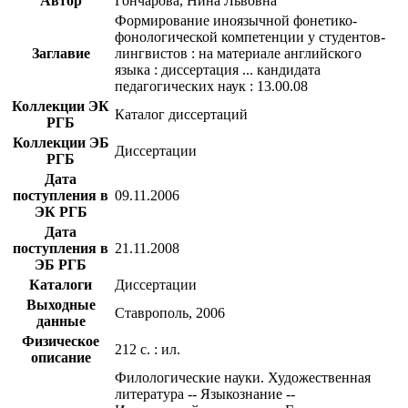
Автор
Гончарова, Нина Львовна
Формирование иноязычной фонетико-
фонологической компетенции у студентов-
Заглавие
лингвистов : на материале английского
языка : диссертация ... кандидата
педагогических наук : 13.00.08
Коллекции ЭК
Каталог диссертаций
РГБ
Коллекции ЭБ
Диссертации
РГБ
Дата
поступления в
09.11.2006
ЭК РГБ
Дата
поступления в
21.11.2008
ЭБ РГБ
Каталоги
Диссертации
Выходные
Ставрополь, 2006
данные
Физическое
212 с. : ил.
описание
Филологические науки. Художественная
литература -- Языкознание --