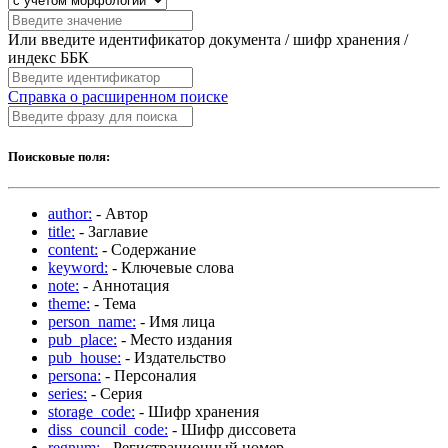
Или введите идентификатор документа / шифр хранения /
индекс ББК
Справка о расширенном поиске
Поисковые поля:
author:
- Автор
title:
- Заглавие
content:
- Содержание
keyword:
- Ключевые слова
note:
- Аннотация
theme:
- Тема
person_name:
- Имя лица
pub_place:
- Место издания
pub_house:
- Издательство
persona:
- Персоналия
series:
- Серия
storage_code:
- Шифр хранения
diss_council_code:
- Шифр диссовета
regnum:
- Регистрационный номер