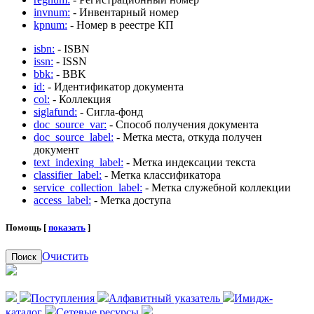
invnum:
- Инвентарный номер
kpnum:
- Номер в реестре КП
isbn:
- ISBN
issn:
- ISSN
bbk:
- BBK
id:
- Идентификатор документа
col:
- Коллекция
siglafund:
- Сигла-фонд
doc_source_var:
- Способ получения документа
doc_source_label:
- Метка места, откуда получен
документ
text_indexing_label:
- Метка индексации текста
classifier_label:
- Метка классификатора
service_collection_label:
- Метка служебной коллекции
access_label:
- Метка доступа
Помощь [
показать
]
Очистить
Поиск
Поступления
Алфавитный указатель
Имидж-
каталог
Сетевые ресурсы