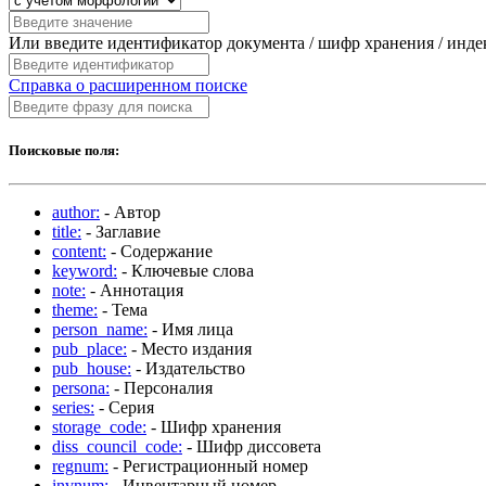
Или введите идентификатор документа / шифр хранения / инд
Справка о расширенном поиске
Поисковые поля:
author:
- Автор
title:
- Заглавие
content:
- Содержание
keyword:
- Ключевые слова
note:
- Аннотация
theme:
- Тема
person_name:
- Имя лица
pub_place:
- Место издания
pub_house:
- Издательство
persona:
- Персоналия
series:
- Серия
storage_code:
- Шифр хранения
diss_council_code:
- Шифр диссовета
regnum:
- Регистрационный номер
invnum:
- Инвентарный номер