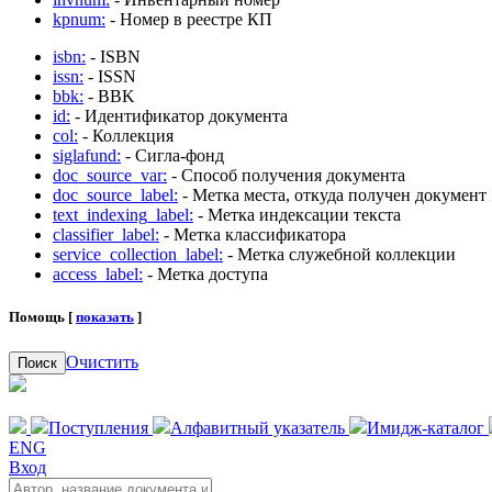
kpnum:
- Номер в реестре КП
isbn:
- ISBN
issn:
- ISSN
bbk:
- BBK
id:
- Идентификатор документа
col:
- Коллекция
siglafund:
- Сигла-фонд
doc_source_var:
- Способ получения документа
doc_source_label:
- Метка места, откуда получен документ
text_indexing_label:
- Метка индексации текста
classifier_label:
- Метка классификатора
service_collection_label:
- Метка служебной коллекции
access_label:
- Метка доступа
Помощь [
показать
]
Очистить
Поиск
Поступления
Алфавитный указатель
Имидж-каталог
ENG
Вход