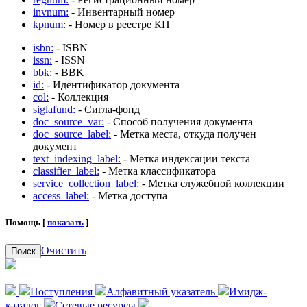
invnum:
- Инвентарный номер
kpnum:
- Номер в реестре КП
isbn:
- ISBN
issn:
- ISSN
bbk:
- BBK
id:
- Идентификатор документа
col:
- Коллекция
siglafund:
- Сигла-фонд
doc_source_var:
- Способ получения документа
doc_source_label:
- Метка места, откуда получен
документ
text_indexing_label:
- Метка индексации текста
classifier_label:
- Метка классификатора
service_collection_label:
- Метка служебной коллекции
access_label:
- Метка доступа
Помощь [
показать
]
Очистить
Поиск
Поступления
Алфавитный указатель
Имидж-
каталог
Сетевые ресурсы