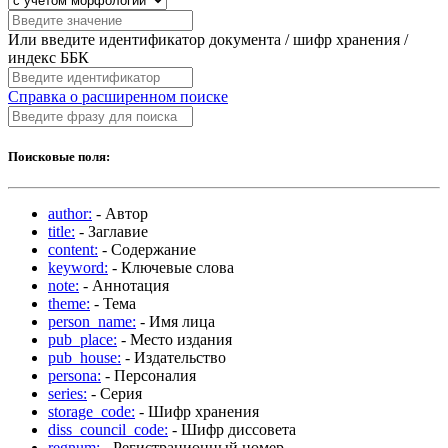
Или введите идентификатор документа / шифр хранения /
индекс ББК
Справка о расширенном поиске
Поисковые поля:
author:
- Автор
title:
- Заглавие
content:
- Содержание
keyword:
- Ключевые слова
note:
- Аннотация
theme:
- Тема
person_name:
- Имя лица
pub_place:
- Место издания
pub_house:
- Издательство
persona:
- Персоналия
series:
- Серия
storage_code:
- Шифр хранения
diss_council_code:
- Шифр диссовета
regnum:
- Регистрационный номер