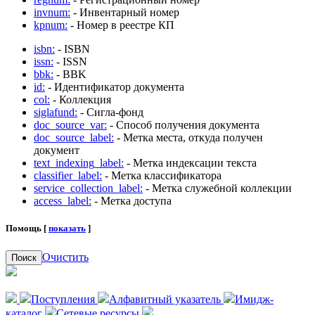
invnum:
- Инвентарный номер
kpnum:
- Номер в реестре КП
isbn:
- ISBN
issn:
- ISSN
bbk:
- BBK
id:
- Идентификатор документа
col:
- Коллекция
siglafund:
- Сигла-фонд
doc_source_var:
- Способ получения документа
doc_source_label:
- Метка места, откуда получен
документ
text_indexing_label:
- Метка индексации текста
classifier_label:
- Метка классификатора
service_collection_label:
- Метка служебной коллекции
access_label:
- Метка доступа
Помощь [
показать
]
Очистить
Поиск
Поступления
Алфавитный указатель
Имидж-
каталог
Сетевые ресурсы