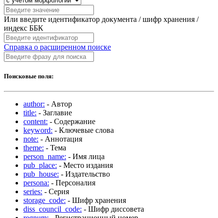
Или введите идентификатор документа / шифр хранения /
индекс ББК
Справка о расширенном поиске
Поисковые поля:
author:
- Автор
title:
- Заглавие
content:
- Содержание
keyword:
- Ключевые слова
note:
- Аннотация
theme:
- Тема
person_name:
- Имя лица
pub_place:
- Место издания
pub_house:
- Издательство
persona:
- Персоналия
series:
- Серия
storage_code:
- Шифр хранения
diss_council_code:
- Шифр диссовета
regnum:
- Регистрационный номер