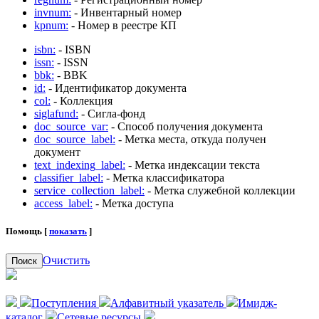
invnum:
- Инвентарный номер
kpnum:
- Номер в реестре КП
isbn:
- ISBN
issn:
- ISSN
bbk:
- BBK
id:
- Идентификатор документа
col:
- Коллекция
siglafund:
- Сигла-фонд
doc_source_var:
- Способ получения документа
doc_source_label:
- Метка места, откуда получен
документ
text_indexing_label:
- Метка индексации текста
classifier_label:
- Метка классификатора
service_collection_label:
- Метка служебной коллекции
access_label:
- Метка доступа
Помощь [
показать
]
Очистить
Поиск
Поступления
Алфавитный указатель
Имидж-
каталог
Сетевые ресурсы