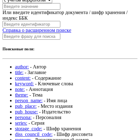
Или введите идентификатор документа / шифр хранения /
индекс ББК
Справка о расширенном поиске
Поисковые поля:
author:
- Автор
title:
- Заглавие
content:
- Содержание
keyword:
- Ключевые слова
note:
- Аннотация
theme:
- Тема
person_name:
- Имя лица
pub_place:
- Место издания
pub_house:
- Издательство
persona:
- Персоналия
series:
- Серия
storage_code:
- Шифр хранения
diss_council_code:
- Шифр диссовета
regnum:
- Регистрационный номер