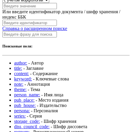
Или введите идентификатор документа / шифр хранения /
индекс ББК
Справка о расширенном поиске
Поисковые поля:
author:
- Автор
title:
- Заглавие
content:
- Содержание
keyword:
- Ключевые слова
note:
- Аннотация
theme:
- Тема
person_name:
- Имя лица
pub_place:
- Место издания
pub_house:
- Издательство
persona:
- Персоналия
series:
- Серия
storage_code:
- Шифр хранения
diss_council_code:
- Шифр диссовета
regnum:
- Регистрационный номер