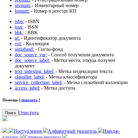
invnum:
- Инвентарный номер
kpnum:
- Номер в реестре КП
isbn:
- ISBN
issn:
- ISSN
bbk:
- BBK
id:
- Идентификатор документа
col:
- Коллекция
siglafund:
- Сигла-фонд
doc_source_var:
- Способ получения документа
doc_source_label:
- Метка места, откуда получен
документ
text_indexing_label:
- Метка индексации текста
classifier_label:
- Метка классификатора
service_collection_label:
- Метка служебной коллекции
access_label:
- Метка доступа
Помощь [
показать
]
Очистить
Поиск
Поступления
Алфавитный указатель
Имидж-
каталог
Сетевые ресурсы