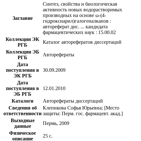
Синтез, свойства и биологическая
активность новых водорастворимых
производных на основе ω-(4-
Заглавие
гидроксиарил)галогеналканов :
автореферат дис. ... кандидата
фармацевтических наук : 15.00.02
Коллекции ЭК
Каталог авторефератов диссертаций
РГБ
Коллекции ЭБ
Авторефераты
РГБ
Дата
поступления в
30.09.2009
ЭК РГБ
Дата
поступления в
12.01.2010
ЭБ РГБ
Каталоги
Авторефераты диссертаций
Сведения об
Клепикова Софья Юрьевна; [Место
ответственности
защиты: Перм. гос. фармацевт. акад.]
Выходные
Пермь, 2009
данные
Физическое
25 с.
описание