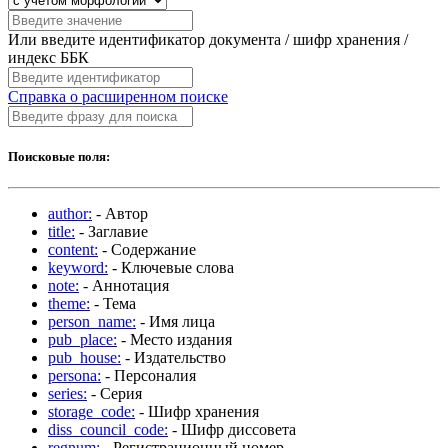
Или введите идентификатор документа / шифр хранения /
индекс ББК
Справка о расширенном поиске
Поисковые поля:
author:
- Автор
title:
- Заглавие
content:
- Содержание
keyword:
- Ключевые слова
note:
- Аннотация
theme:
- Тема
person_name:
- Имя лица
pub_place:
- Место издания
pub_house:
- Издательство
persona:
- Персоналия
series:
- Серия
storage_code:
- Шифр хранения
diss_council_code:
- Шифр диссовета
regnum:
- Регистрационный номер