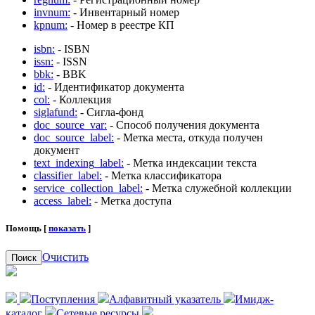
invnum:
- Инвентарный номер
kpnum:
- Номер в реестре КП
isbn:
- ISBN
issn:
- ISSN
bbk:
- BBK
id:
- Идентификатор документа
col:
- Коллекция
siglafund:
- Сигла-фонд
doc_source_var:
- Способ получения документа
doc_source_label:
- Метка места, откуда получен
документ
text_indexing_label:
- Метка индексации текста
classifier_label:
- Метка классификатора
service_collection_label:
- Метка служебной коллекции
access_label:
- Метка доступа
Помощь [
показать
]
Очистить
Поиск
Поступления
Алфавитный указатель
Имидж-
каталог
Сетевые ресурсы