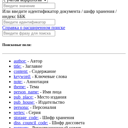
Или введите идентификатор документа / шифр хранения /
индекс ББК
Справка о расширенном поиске
Поисковые поля:
author:
- Автор
title:
- Заглавие
content:
- Содержание
keyword:
- Ключевые слова
note:
- Аннотация
theme:
- Тема
person_name:
- Имя лица
pub_place:
- Место издания
pub_house:
- Издательство
persona:
- Персоналия
series:
- Серия
storage_code:
- Шифр хранения
diss_council_code:
- Шифр диссовета
regnum:
- Регистрационный номер