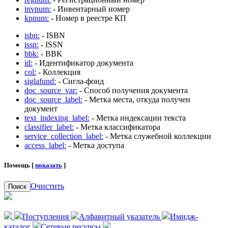
invnum:
- Инвентарный номер
kpnum:
- Номер в реестре КП
isbn:
- ISBN
issn:
- ISSN
bbk:
- BBK
id:
- Идентификатор документа
col:
- Коллекция
siglafund:
- Сигла-фонд
doc_source_var:
- Способ получения документа
doc_source_label:
- Метка места, откуда получен
документ
text_indexing_label:
- Метка индексации текста
classifier_label:
- Метка классификатора
service_collection_label:
- Метка служебной коллекции
access_label:
- Метка доступа
Помощь [
показать
]
Очистить
Поиск
Поступления
Алфавитный указатель
Имидж-
каталог
Сетевые ресурсы