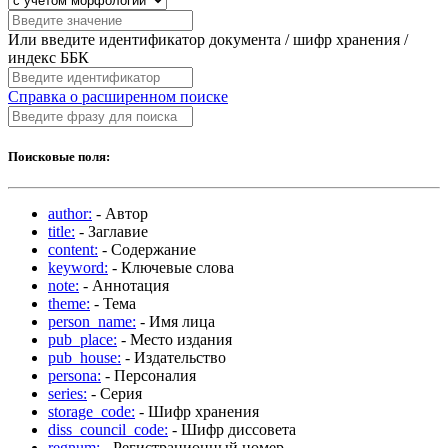
Или введите идентификатор документа / шифр хранения /
индекс ББК
Справка о расширенном поиске
Поисковые поля:
author:
- Автор
title:
- Заглавие
content:
- Содержание
keyword:
- Ключевые слова
note:
- Аннотация
theme:
- Тема
person_name:
- Имя лица
pub_place:
- Место издания
pub_house:
- Издательство
persona:
- Персоналия
series:
- Серия
storage_code:
- Шифр хранения
diss_council_code:
- Шифр диссовета
regnum:
- Регистрационный номер