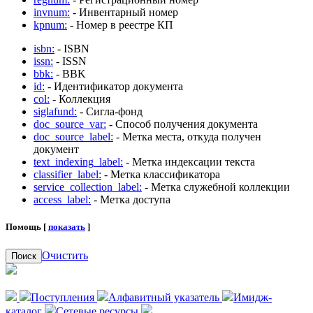
invnum:
- Инвентарный номер
kpnum:
- Номер в реестре КП
isbn:
- ISBN
issn:
- ISSN
bbk:
- BBK
id:
- Идентификатор документа
col:
- Коллекция
siglafund:
- Сигла-фонд
doc_source_var:
- Способ получения документа
doc_source_label:
- Метка места, откуда получен
документ
text_indexing_label:
- Метка индексации текста
classifier_label:
- Метка классификатора
service_collection_label:
- Метка служебной коллекции
access_label:
- Метка доступа
Помощь [
показать
]
Очистить
Поиск
Поступления
Алфавитный указатель
Имидж-
каталог
Сетевые ресурсы