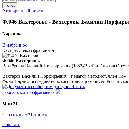
Поиск
Расширенный поиск
Ф.046 Вахтёровы. - Вахтёровы Василий Порфирьеви
Карточка
В избранное
Экспресс-заказ фрагмента
Ф.046 Вахтёровы.
Вахтёровы Василий Порфирьевич (1853-1924) и Эмилия Орестовна
Вахтёров Василий Порфирьевич - педагог-методист, член Ком. г
Фонд Научно-исследовательского отдела рукописей Российско
Читать
Заказать копию фрагмента
Marc21
Скачать marc21-запись
Показать