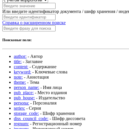
Или введите идентификатор документа / шифр хранения / инд
Справка о расширенном поиске
Поисковые поля:
author:
- Автор
title:
- Заглавие
content:
- Содержание
keyword:
- Ключевые слова
note:
- Аннотация
theme:
- Тема
person_name:
- Имя лица
pub_place:
- Место издания
pub_house:
- Издательство
persona:
- Персоналия
series:
- Серия
storage_code:
- Шифр хранения
diss_council_code:
- Шифр диссовета
regnum:
- Регистрационный номер
invnum:
- Инвентарный номер