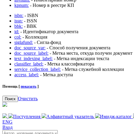
kpnum:
- Номер в реестре КП
isbn:
- ISBN
issn:
- ISSN
bbk:
- BBK
id:
- Идентификатор документа
col:
- Коллекция
siglafund:
- Сигла-фонд
doc_source_var:
- Способ получения документа
doc_source_label:
- Метка места, откуда получен документ
text_indexing_label:
- Метка индексации текста
classifier_label:
- Метка классификатора
service_collection_label:
- Метка служебной коллекции
access_label:
- Метка доступа
Помощь [
показать
]
Очистить
Поиск
Поступления
Алфавитный указатель
Имидж-каталог
ENG
Вход