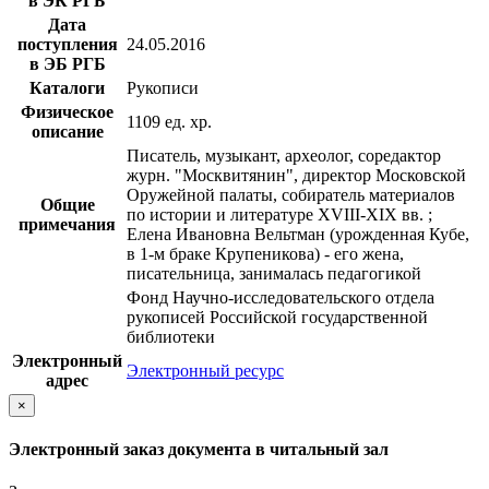
в ЭК РГБ
Дата
поступления
24.05.2016
в ЭБ РГБ
Каталоги
Рукописи
Физическое
1109 ед. хр.
описание
Писатель, музыкант, археолог, соредактор
журн. "Москвитянин", директор Московской
Оружейной палаты, собиратель материалов
Общие
по истории и литературе XVIII-XIX вв. ;
примечания
Елена Ивановна Вельтман (урожденная Кубе,
в 1-м браке Крупеникова) - его жена,
писательница, занималась педагогикой
Фонд Научно-исследовательского отдела
рукописей Российской государственной
библиотеки
Электронный
Электронный ресурс
адрес
×
Электронный заказ документа в читальный зал