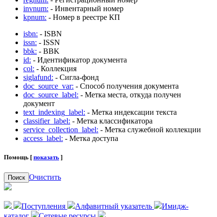
invnum:
- Инвентарный номер
kpnum:
- Номер в реестре КП
isbn:
- ISBN
issn:
- ISSN
bbk:
- BBK
id:
- Идентификатор документа
col:
- Коллекция
siglafund:
- Сигла-фонд
doc_source_var:
- Способ получения документа
doc_source_label:
- Метка места, откуда получен
документ
text_indexing_label:
- Метка индексации текста
classifier_label:
- Метка классификатора
service_collection_label:
- Метка служебной коллекции
access_label:
- Метка доступа
Помощь [
показать
]
Очистить
Поиск
Поступления
Алфавитный указатель
Имидж-
каталог
Сетевые ресурсы