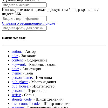
Или введите идентификатор документа / шифр хранения /
индекс ББК
Справка о расширенном поиске
Поисковые поля:
author:
- Автор
title:
- Заглавие
content:
- Содержание
keyword:
- Ключевые слова
note:
- Аннотация
theme:
- Тема
person_name:
- Имя лица
pub_place:
- Место издания
pub_house:
- Издательство
persona:
- Персоналия
series:
- Серия
storage_code:
- Шифр хранения
diss_council_code:
- Шифр диссовета
regnum:
- Регистрационный номер