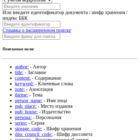
Или введите идентификатор документа / шифр хранения /
индекс ББК
Справка о расширенном поиске
Поисковые поля:
author:
- Автор
title:
- Заглавие
content:
- Содержание
keyword:
- Ключевые слова
note:
- Аннотация
theme:
- Тема
person_name:
- Имя лица
pub_place:
- Место издания
pub_house:
- Издательство
persona:
- Персоналия
series:
- Серия
storage_code:
- Шифр хранения
diss_council_code:
- Шифр диссовета
regnum:
- Регистрационный номер