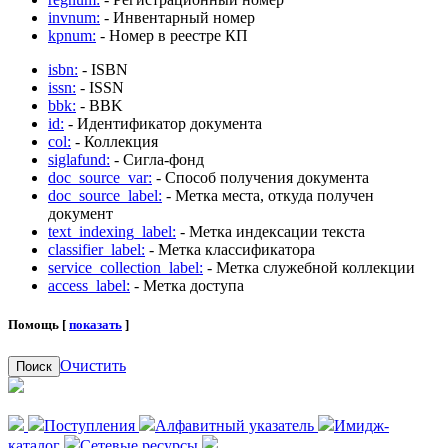
invnum:
- Инвентарный номер
kpnum:
- Номер в реестре КП
isbn:
- ISBN
issn:
- ISSN
bbk:
- BBK
id:
- Идентификатор документа
col:
- Коллекция
siglafund:
- Сигла-фонд
doc_source_var:
- Способ получения документа
doc_source_label:
- Метка места, откуда получен
документ
text_indexing_label:
- Метка индексации текста
classifier_label:
- Метка классификатора
service_collection_label:
- Метка служебной коллекции
access_label:
- Метка доступа
Помощь [
показать
]
Очистить
Поиск
Поступления
Алфавитный указатель
Имидж-
каталог
Сетевые ресурсы