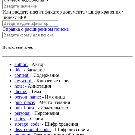
Или введите идентификатор документа / шифр хранения /
индекс ББК
Справка о расширенном поиске
Поисковые поля:
author:
- Автор
title:
- Заглавие
content:
- Содержание
keyword:
- Ключевые слова
note:
- Аннотация
theme:
- Тема
person_name:
- Имя лица
pub_place:
- Место издания
pub_house:
- Издательство
persona:
- Персоналия
series:
- Серия
storage_code:
- Шифр хранения
diss_council_code:
- Шифр диссовета
regnum:
- Регистрационный номер