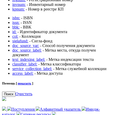
invnum:
- Инвентарный номер
kpnum:
- Номер в реестре КП
isbn:
- ISBN
issn:
- ISSN
bbk:
- BBK
id:
- Идентификатор документа
col:
- Коллекция
siglafund:
- Сигла-фонд
doc_source_var:
- Способ получения документа
doc_source_label:
- Метка места, откуда получен
документ
text_indexing_label:
- Метка индексации текста
classifier_label:
- Метка классификатора
service_collection_label:
- Метка служебной коллекции
access_label:
- Метка доступа
Помощь [
показать
]
Очистить
Поиск
Поступления
Алфавитный указатель
Имидж-
каталог
Сетевые ресурсы