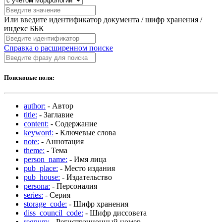
Или введите идентификатор документа / шифр хранения /
индекс ББК
Справка о расширенном поиске
Поисковые поля:
author:
- Автор
title:
- Заглавие
content:
- Содержание
keyword:
- Ключевые слова
note:
- Аннотация
theme:
- Тема
person_name:
- Имя лица
pub_place:
- Место издания
pub_house:
- Издательство
persona:
- Персоналия
series:
- Серия
storage_code:
- Шифр хранения
diss_council_code:
- Шифр диссовета
regnum:
- Регистрационный номер