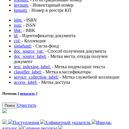
invnum:
- Инвентарный номер
kpnum:
- Номер в реестре КП
isbn:
- ISBN
issn:
- ISSN
bbk:
- BBK
id:
- Идентификатор документа
col:
- Коллекция
siglafund:
- Сигла-фонд
doc_source_var:
- Способ получения документа
doc_source_label:
- Метка места, откуда получен
документ
text_indexing_label:
- Метка индексации текста
classifier_label:
- Метка классификатора
service_collection_label:
- Метка служебной коллекции
access_label:
- Метка доступа
Помощь [
показать
]
Очистить
Поиск
Поступления
Алфавитный указатель
Имидж-
каталог
Сетевые ресурсы