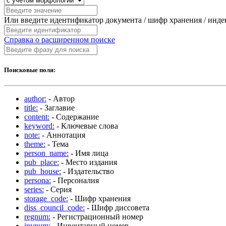
Или введите идентификатор документа / шифр хранения / инд
Справка о расширенном поиске
Поисковые поля:
author:
- Автор
title:
- Заглавие
content:
- Содержание
keyword:
- Ключевые слова
note:
- Аннотация
theme:
- Тема
person_name:
- Имя лица
pub_place:
- Место издания
pub_house:
- Издательство
persona:
- Персоналия
series:
- Серия
storage_code:
- Шифр хранения
diss_council_code:
- Шифр диссовета
regnum:
- Регистрационный номер
invnum:
- Инвентарный номер