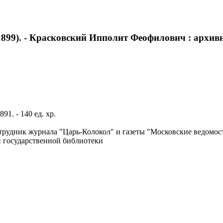
9). - Красковский Ипполит Феофилович : архивный 
1. - 140 ед. хр.
трудник журнала "Царь-Колокол" и газеты "Московские ведомос
й государственной библиотеки