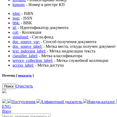
kpnum:
- Номер в реестре КП
isbn:
- ISBN
issn:
- ISSN
bbk:
- BBK
id:
- Идентификатор документа
col:
- Коллекция
siglafund:
- Сигла-фонд
doc_source_var:
- Способ получения документа
doc_source_label:
- Метка места, откуда получен документ
text_indexing_label:
- Метка индексации текста
classifier_label:
- Метка классификатора
service_collection_label:
- Метка служебной коллекции
access_label:
- Метка доступа
Помощь [
показать
]
Очистить
Поиск
Поступления
Алфавитный указатель
Имидж-каталог
ENG
Вход