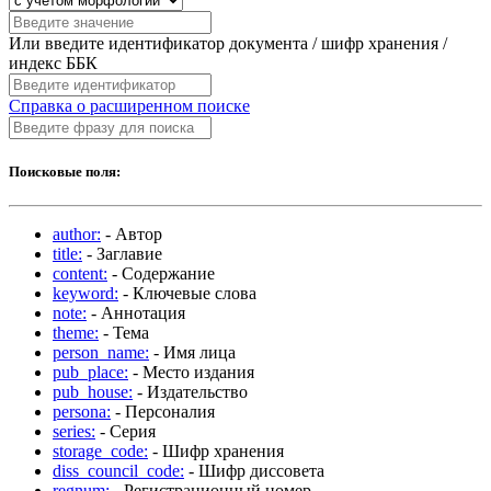
Или введите идентификатор документа / шифр хранения /
индекс ББК
Справка о расширенном поиске
Поисковые поля:
author:
- Автор
title:
- Заглавие
content:
- Содержание
keyword:
- Ключевые слова
note:
- Аннотация
theme:
- Тема
person_name:
- Имя лица
pub_place:
- Место издания
pub_house:
- Издательство
persona:
- Персоналия
series:
- Серия
storage_code:
- Шифр хранения
diss_council_code:
- Шифр диссовета
regnum:
- Регистрационный номер