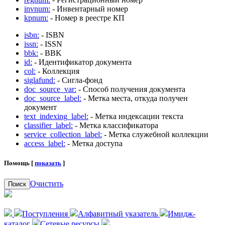
invnum:
- Инвентарный номер
kpnum:
- Номер в реестре КП
isbn:
- ISBN
issn:
- ISSN
bbk:
- BBK
id:
- Идентификатор документа
col:
- Коллекция
siglafund:
- Сигла-фонд
doc_source_var:
- Способ получения документа
doc_source_label:
- Метка места, откуда получен
документ
text_indexing_label:
- Метка индексации текста
classifier_label:
- Метка классификатора
service_collection_label:
- Метка служебной коллекции
access_label:
- Метка доступа
Помощь [
показать
]
Очистить
Поиск
Поступления
Алфавитный указатель
Имидж-
каталог
Сетевые ресурсы