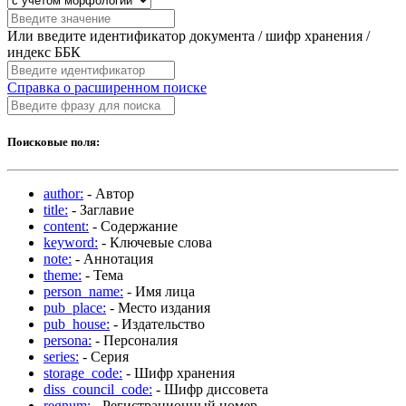
Или введите идентификатор документа / шифр хранения /
индекс ББК
Справка о расширенном поиске
Поисковые поля:
author:
- Автор
title:
- Заглавие
content:
- Содержание
keyword:
- Ключевые слова
note:
- Аннотация
theme:
- Тема
person_name:
- Имя лица
pub_place:
- Место издания
pub_house:
- Издательство
persona:
- Персоналия
series:
- Серия
storage_code:
- Шифр хранения
diss_council_code:
- Шифр диссовета
regnum:
- Регистрационный номер