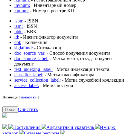
invnum:
- Инвентарный номер
kpnum:
- Номер в реестре КП
isbn:
- ISBN
issn:
- ISSN
bbk:
- BBK
id:
- Идентификатор документа
col:
- Коллекция
siglafund:
- Сигла-фонд
doc_source_var:
- Способ получения документа
doc_source_label:
- Метка места, откуда получен
документ
text_indexing_label:
- Метка индексации текста
classifier_label:
- Метка классификатора
service_collection_label:
- Метка служебной коллекции
access_label:
- Метка доступа
Помощь [
показать
]
Очистить
Поиск
Поступления
Алфавитный указатель
Имидж-
каталог
Сетевые ресурсы