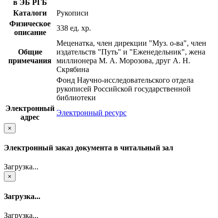
в ЭБ РГБ
Каталоги
Рукописи
Физическое
338 ед. хр.
описание
Меценатка, член дирекции "Муз. о-ва", член
Общие
издательств "Путь" и "Еженедельник", жена
примечания
миллионера М. А. Морозова, друг А. Н.
Скрябина
Фонд Научно-исследовательского отдела
рукописей Российской государственной
библиотеки
Электронный
Электронный ресурс
адрес
×
Электронный заказ документа в читальный зал
Загрузка...
×
Загрузка...
Загрузка...