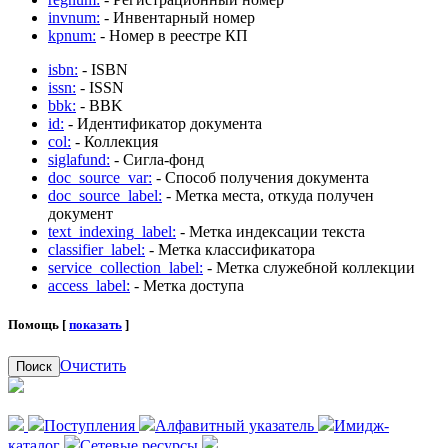
invnum:
- Инвентарный номер
kpnum:
- Номер в реестре КП
isbn:
- ISBN
issn:
- ISSN
bbk:
- BBK
id:
- Идентификатор документа
col:
- Коллекция
siglafund:
- Сигла-фонд
doc_source_var:
- Способ получения документа
doc_source_label:
- Метка места, откуда получен
документ
text_indexing_label:
- Метка индексации текста
classifier_label:
- Метка классификатора
service_collection_label:
- Метка служебной коллекции
access_label:
- Метка доступа
Помощь [
показать
]
Очистить
Поиск
Поступления
Алфавитный указатель
Имидж-
каталог
Сетевые ресурсы