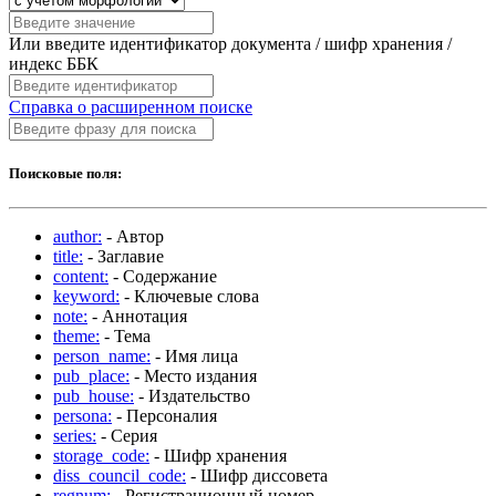
Или введите идентификатор документа / шифр хранения /
индекс ББК
Справка о расширенном поиске
Поисковые поля:
author:
- Автор
title:
- Заглавие
content:
- Содержание
keyword:
- Ключевые слова
note:
- Аннотация
theme:
- Тема
person_name:
- Имя лица
pub_place:
- Место издания
pub_house:
- Издательство
persona:
- Персоналия
series:
- Серия
storage_code:
- Шифр хранения
diss_council_code:
- Шифр диссовета
regnum:
- Регистрационный номер