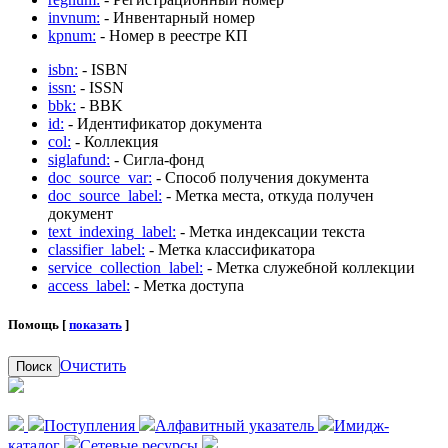
invnum:
- Инвентарный номер
kpnum:
- Номер в реестре КП
isbn:
- ISBN
issn:
- ISSN
bbk:
- BBK
id:
- Идентификатор документа
col:
- Коллекция
siglafund:
- Сигла-фонд
doc_source_var:
- Способ получения документа
doc_source_label:
- Метка места, откуда получен
документ
text_indexing_label:
- Метка индексации текста
classifier_label:
- Метка классификатора
service_collection_label:
- Метка служебной коллекции
access_label:
- Метка доступа
Помощь [
показать
]
Очистить
Поиск
Поступления
Алфавитный указатель
Имидж-
каталог
Сетевые ресурсы