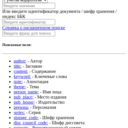
Или введите идентификатор документа / шифр хранения /
индекс ББК
Справка о расширенном поиске
Поисковые поля:
author:
- Автор
title:
- Заглавие
content:
- Содержание
keyword:
- Ключевые слова
note:
- Аннотация
theme:
- Тема
person_name:
- Имя лица
pub_place:
- Место издания
pub_house:
- Издательство
persona:
- Персоналия
series:
- Серия
storage_code:
- Шифр хранения
diss_council_code:
- Шифр диссовета
regnum:
- Регистрационный номер