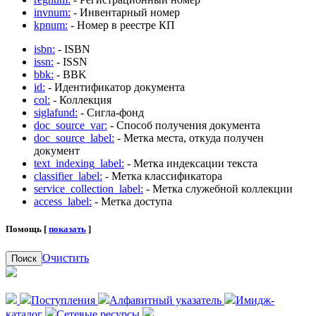
invnum:
- Инвентарный номер
kpnum:
- Номер в реестре КП
isbn:
- ISBN
issn:
- ISSN
bbk:
- BBK
id:
- Идентификатор документа
col:
- Коллекция
siglafund:
- Сигла-фонд
doc_source_var:
- Способ получения документа
doc_source_label:
- Метка места, откуда получен
документ
text_indexing_label:
- Метка индексации текста
classifier_label:
- Метка классификатора
service_collection_label:
- Метка служебной коллекции
access_label:
- Метка доступа
Помощь [
показать
]
Очистить
Поиск
Поступления
Алфавитный указатель
Имидж-
каталог
Сетевые ресурсы