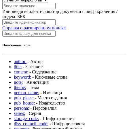
Или введите идентификатор документа / шифр хранения /
индекс ББК
Справка о расширенном поиске
Поисковые поля:
author:
- Автор
title:
- Заглавие
content:
- Содержание
keyword:
- Ключевые слова
note:
- Аннотация
theme:
- Тема
person_name:
- Имя лица
pub_place:
- Место издания
pub_house:
- Издательство
persona:
- Персоналия
series:
- Серия
storage_code:
- Шифр хранения
diss_council_code:
- Шифр диссовета
regnum:
- Регистрационный номер