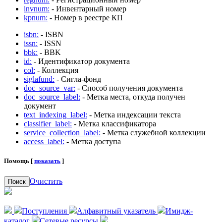
invnum:
- Инвентарный номер
kpnum:
- Номер в реестре КП
isbn:
- ISBN
issn:
- ISSN
bbk:
- BBK
id:
- Идентификатор документа
col:
- Коллекция
siglafund:
- Сигла-фонд
doc_source_var:
- Способ получения документа
doc_source_label:
- Метка места, откуда получен
документ
text_indexing_label:
- Метка индексации текста
classifier_label:
- Метка классификатора
service_collection_label:
- Метка служебной коллекции
access_label:
- Метка доступа
Помощь [
показать
]
Очистить
Поиск
Поступления
Алфавитный указатель
Имидж-
каталог
Сетевые ресурсы