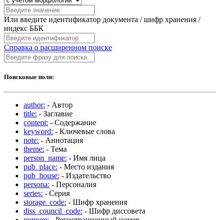
Или введите идентификатор документа / шифр хранения /
индекс ББК
Справка о расширенном поиске
Поисковые поля:
author:
- Автор
title:
- Заглавие
content:
- Содержание
keyword:
- Ключевые слова
note:
- Аннотация
theme:
- Тема
person_name:
- Имя лица
pub_place:
- Место издания
pub_house:
- Издательство
persona:
- Персоналия
series:
- Серия
storage_code:
- Шифр хранения
diss_council_code:
- Шифр диссовета
regnum:
- Регистрационный номер