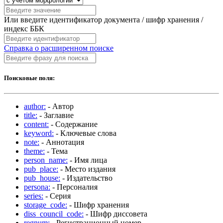
Или введите идентификатор документа / шифр хранения /
индекс ББК
Справка о расширенном поиске
Поисковые поля:
author:
- Автор
title:
- Заглавие
content:
- Содержание
keyword:
- Ключевые слова
note:
- Аннотация
theme:
- Тема
person_name:
- Имя лица
pub_place:
- Место издания
pub_house:
- Издательство
persona:
- Персоналия
series:
- Серия
storage_code:
- Шифр хранения
diss_council_code:
- Шифр диссовета
regnum:
- Регистрационный номер