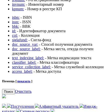
invnum:
- Инвентарный номер
kpnum:
- Номер в реестре КП
isbn:
- ISBN
issn:
- ISSN
bbk:
- BBK
id:
- Идентификатор документа
col:
- Коллекция
siglafund:
- Сигла-фонд
doc_source_var:
- Способ получения документа
doc_source_label:
- Метка места, откуда получен
документ
text_indexing_label:
- Метка индексации текста
classifier_label:
- Метка классификатора
service_collection_label:
- Метка служебной коллекции
access_label:
- Метка доступа
Помощь [
показать
]
Очистить
Поиск
Поступления
Алфавитный указатель
Имидж-
каталог
Сетевые ресурсы