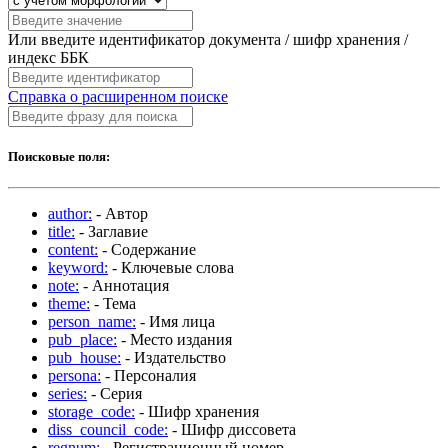
Или введите идентификатор документа / шифр хранения /
индекс ББК
Справка о расширенном поиске
Поисковые поля:
author:
- Автор
title:
- Заглавие
content:
- Содержание
keyword:
- Ключевые слова
note:
- Аннотация
theme:
- Тема
person_name:
- Имя лица
pub_place:
- Место издания
pub_house:
- Издательство
persona:
- Персоналия
series:
- Серия
storage_code:
- Шифр хранения
diss_council_code:
- Шифр диссовета
regnum:
- Регистрационный номер