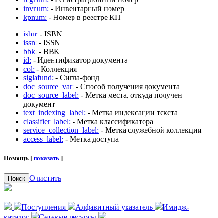
invnum:
- Инвентарный номер
kpnum:
- Номер в реестре КП
isbn:
- ISBN
issn:
- ISSN
bbk:
- BBK
id:
- Идентификатор документа
col:
- Коллекция
siglafund:
- Сигла-фонд
doc_source_var:
- Способ получения документа
doc_source_label:
- Метка места, откуда получен
документ
text_indexing_label:
- Метка индексации текста
classifier_label:
- Метка классификатора
service_collection_label:
- Метка служебной коллекции
access_label:
- Метка доступа
Помощь [
показать
]
Очистить
Поиск
Поступления
Алфавитный указатель
Имидж-
каталог
Сетевые ресурсы