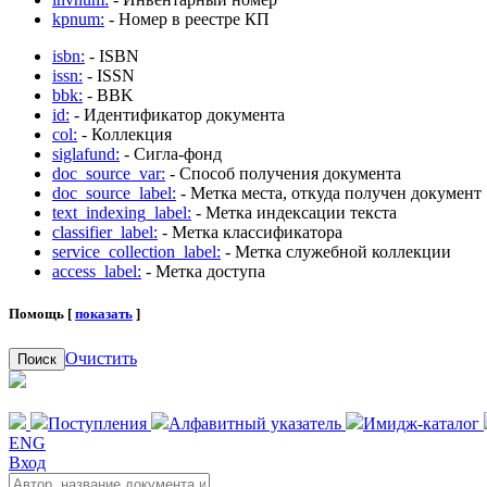
kpnum:
- Номер в реестре КП
isbn:
- ISBN
issn:
- ISSN
bbk:
- BBK
id:
- Идентификатор документа
col:
- Коллекция
siglafund:
- Сигла-фонд
doc_source_var:
- Способ получения документа
doc_source_label:
- Метка места, откуда получен документ
text_indexing_label:
- Метка индексации текста
classifier_label:
- Метка классификатора
service_collection_label:
- Метка служебной коллекции
access_label:
- Метка доступа
Помощь [
показать
]
Очистить
Поиск
Поступления
Алфавитный указатель
Имидж-каталог
ENG
Вход