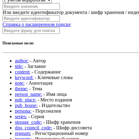
Или введите идентификатор документа / шифр хранения / инд
Справка о расширенном поиске
Поисковые поля:
author:
- Автор
title:
- Заглавие
content:
- Содержание
keyword:
- Ключевые слова
note:
- Аннотация
theme:
- Тема
person_name:
- Имя лица
pub_place:
- Место издания
pub_house:
- Издательство
persona:
- Персоналия
series:
- Серия
storage_code:
- Шифр хранения
diss_council_code:
- Шифр диссовета
regnum:
- Регистрационный номер
invnum:
- Инвентарный номер