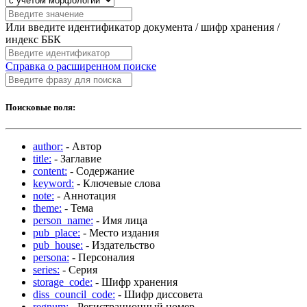
Или введите идентификатор документа / шифр хранения /
индекс ББК
Справка о расширенном поиске
Поисковые поля:
author:
- Автор
title:
- Заглавие
content:
- Содержание
keyword:
- Ключевые слова
note:
- Аннотация
theme:
- Тема
person_name:
- Имя лица
pub_place:
- Место издания
pub_house:
- Издательство
persona:
- Персоналия
series:
- Серия
storage_code:
- Шифр хранения
diss_council_code:
- Шифр диссовета
regnum:
- Регистрационный номер