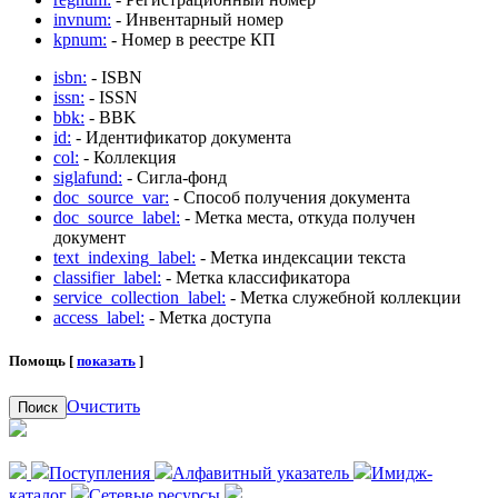
invnum:
- Инвентарный номер
kpnum:
- Номер в реестре КП
isbn:
- ISBN
issn:
- ISSN
bbk:
- BBK
id:
- Идентификатор документа
col:
- Коллекция
siglafund:
- Сигла-фонд
doc_source_var:
- Способ получения документа
doc_source_label:
- Метка места, откуда получен
документ
text_indexing_label:
- Метка индексации текста
classifier_label:
- Метка классификатора
service_collection_label:
- Метка служебной коллекции
access_label:
- Метка доступа
Помощь [
показать
]
Очистить
Поиск
Поступления
Алфавитный указатель
Имидж-
каталог
Сетевые ресурсы